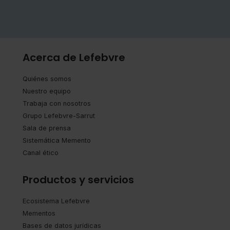
que sean indispensables para la navegación.
Saber más acerca de las cookies
Acerca de Lefebvre
Quiénes somos
Nuestro equipo
Trabaja con nosotros
Grupo Lefebvre-Sarrut
Sala de prensa
Sistemática Memento
Canal ético
Productos y servicios
Ecosistema Lefebvre
Mementos
Bases de datos jurídicas