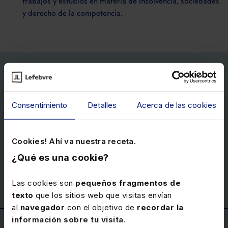
trabajos y estudios en materia de insolvencia, sociedades
y derecho de la competencia.
Consentimiento
Detalles
Acerca de las cookies
¿Necesitas ayuda?
902 443 355
-
912 108 000
Cookies! Ahí va nuestra receta.
¿Qué es una cookie?
8.30 - 19:00 (L-V)
clientes@lefebvre.es
Las cookies son
pequeños fragmentos de
texto
que los sitios web que visitas envían
al
navegador
con el objetivo de
recordar la
información sobre tu visita
.