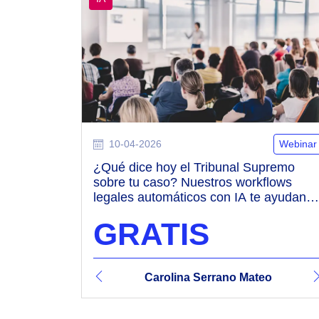
10-04-2026
Webinar
¿Qué dice hoy el Tribunal Supremo
sobre tu caso? Nuestros workflows
legales automáticos con IA te ayudan
en segundos
GRATIS
t Sanz
a Serrano Mateo
Carolina Serrano Mateo
Vicente Revert Sanz
Carolina Serran