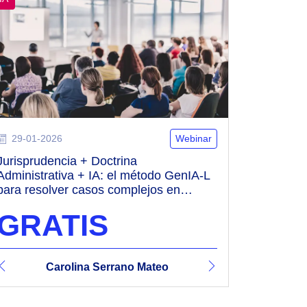
29-01-2026
Webinar
Jurisprudencia + Doctrina
Administrativa + IA: el método GenIA-L
para resolver casos complejos en
minutos
GRATIS
na Serrano Mateo
Vicente Revert Sanz
Carolina Serrano Mateo
Vicente Revert Sanz
Carolina Serra
Vicen