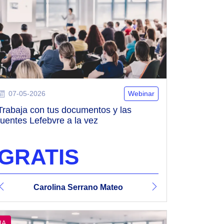
07-05-2026
Webinar
Trabaja con tus documentos y las
fuentes Lefebvre a la vez
GRATIS
na Serrano Mateo
Vicente Revert Sanz
Carolina Serrano Mateo
Vicente Revert Sanz
Carolina Serra
Vicen
IA