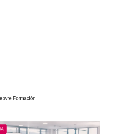
efebvre Formación
IA