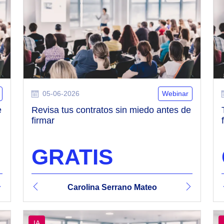
05-06-2026
Webinar
e
Revisa tus contratos sin miedo antes de
firmar
GRATIS
o Mateo
Vicente Revert Sanz
Carolina Serrano Mateo
Vicente Revert Sanz
Caroli
IA