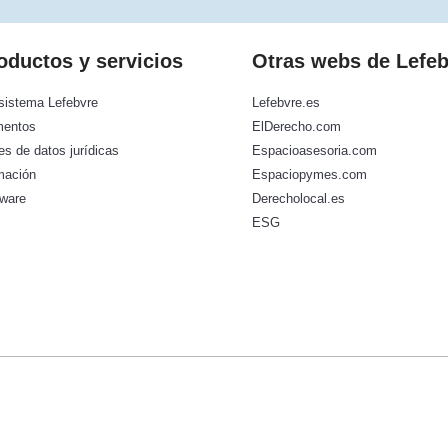
oductos y servicios
Otras webs de Lefe
sistema Lefebvre
Lefebvre.es
entos
ElDerecho.com
s de datos jurídicas
Espacioasesoria.com
mación
Espaciopymes.com
tware
Derecholocal.es
ESG