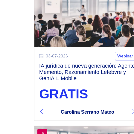
03-07-2026
Webinar
IA jurídica de nueva generación: Agent
Memento, Razonamiento Lefebvre y
GenIA-L Mobile
GRATIS
t Sanz
a Serrano Mateo
Carolina Serrano Mateo
Vicente Revert Sanz
Carolina Serran
IA