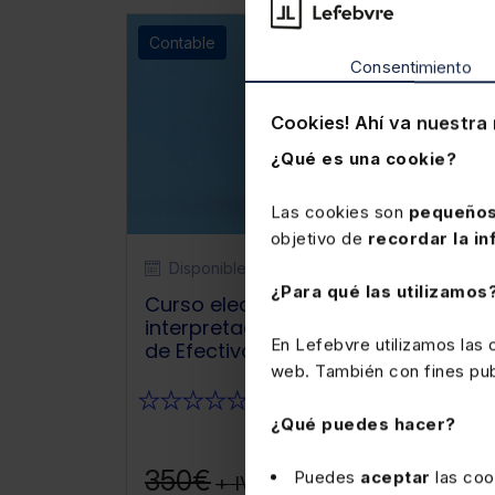
Contable
Consentimiento
Cookies! Ahí va nuestra 
¿Qué es una cookie?
Las cookies son
pequeños
objetivo de
recordar la in
Disponible
Elearning
¿Para qué las utilizamos
Curso elearning La confección e
interpretación del Estado de Flujos
En Lefebvre utilizamos las
de Efectivo
web. También con fines publ
★
★
★
★
★
(0)
¿Qué puedes hacer?
280€
350€
Puedes
aceptar
las coo
+ IVA
+ IVA