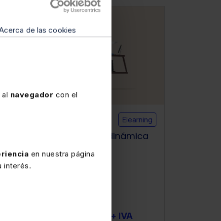
Laboral
Acerca de las cookies
 al
navegador
con el
Disponible
Elearning
Curso elearning Gestión dinámica
del tiempo de trabajo
riencia
en nuestra página
 interés.
★
★
★
★
★
(1)
280€
350€
+ IVA
+ IVA