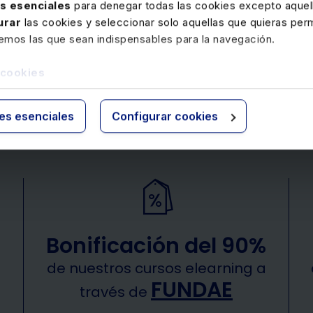
as esenciales
para denegar todas las cookies excepto aquell
urar
las cookies y seleccionar solo aquellas que quieras perm
 Gómez
Mercedes Rodríguez Paredes
Cristina Aragón Gómez
Cristina Aragón Gómez
Mercedes
remos las que sean indispensables para la navegación.
 cookies
3
4
5
6
7
ies esenciales
Configurar cookies
Bonificación del 90%
de nuestros cursos elearning a
FUNDAE
través de