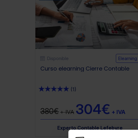
Disponible
Elearning
Curso elearning Cierre Contable
★
★
★
★
★
(1)
304€
380€
+ IVA
+ IVA
 Lefebvre
Hernández del Canto
Experto Contable Lefebvre
Marceliano Hernández del C
Lefebvre