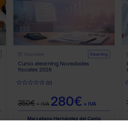
Disponible
Elearning
Curso elearning Novedades
fiscales 2026
★
★
★
★
★
(0)
280€
350€
+ IVA
+ IVA
anto
Experto Contable Lefebvre
Marceliano Hernández del Canto
Lefebvre
Experto
Mar