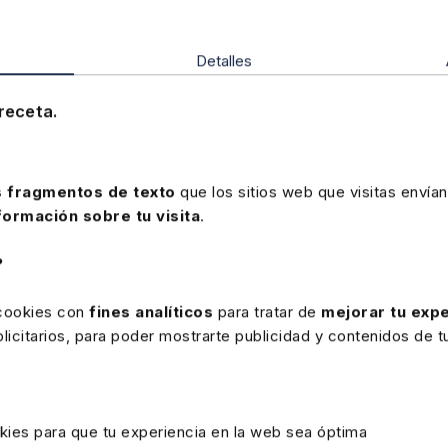
Laboral
ESG
Detalles
receta.
 fragmentos de texto
que los sitios web que visitas envían
formación sobre tu visita
.
Disponible
Elearning
?
Curso elearning Plan de retribución
flexible o “a la carta”
 cookies con
fines analíticos
para tratar de
mejorar tu expe
icitarios, para poder mostrarte publicidad y contenidos de tu
★
★
★
★
★
(0)
280€
350€
kies para que tu experiencia en la web sea óptima
+ IVA
+ IVA