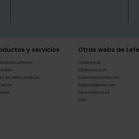
oductos y servicios
Otras webs de Lef
sistema Lefebvre
Lefebvre.es
entos
ElDerecho.com
es de datos jurídicas
Espacioasesoria.com
mación
Espaciopymes.com
tware
Derecholocal.es
ESG