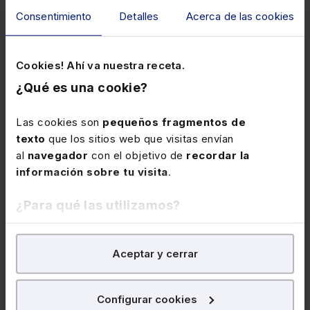
Consentimiento
Detalles
Acerca de las cookies
IA
Cookies! Ahí va nuestra receta.
¿Qué es una cookie?
Las cookies son
pequeños fragmentos de
texto
que los sitios web que visitas envían
al
navegador
con el objetivo de
recordar la
información sobre tu visita
.
¿Para qué las utilizamos?
19 de enero de 2027
Webinar
Curso IA para ahorrar tiempo. Aplicaciones
En Lefebvre utilizamos las cookies con
fines
reales en despachos y pymes (3 sesiones
Aceptar y cerrar
analíticos
para tratar de
mejorar tu experiencia
en
webinar)
nuestra página web. También con fines publicitarios,
★
★
★
★
★
para poder mostrarte publicidad y contenidos de tu
(0)
Configurar cookies
interés.