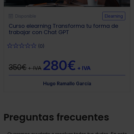
Disponible
Elearning
Curso elearning Transforma tu forma de
trabajar con Chat GPT
★
★
★
★
★
(0)
280€
350€
+ IVA
+ IVA
Hugo Ramallo García
Preguntas frecuentes
Queremos ayudarte a resolver todas tus dudas. En esta