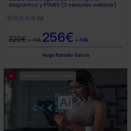
despachos y PYMES (3 sesiones webinar)
★
★
★
★
★
(0)
256€
320€
+ IVA
+ IVA
Hugo Ramallo García
IA
Habilidades Profesionales