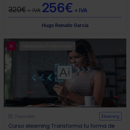
256€
320€
+ IVA
+ IVA
Hugo Ramallo García
IA
Habilidades Profesionales
Disponible
Elearning
Curso elearning Transforma tu forma de