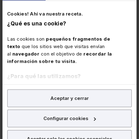
Cookies! Ahí va nuestra receta.
¿Qué es una cookie?
Las cookies son
pequeños fragmentos de
texto
que los sitios web que visitas envían
al
navegador
con el objetivo de
recordar la
información sobre tu visita
.
19 de enero de 2027
Webinar
Curso IA para ahorrar tiempo. Aplicaciones
¿Para qué las utilizamos?
reales en despachos y pymes (3 sesiones
webinar)
En Lefebvre utilizamos las cookies con
fines
★
★
★
★
★
Aceptar y cerrar
(0)
analíticos
para tratar de
mejorar tu experiencia
en
nuestra página web. También con fines publicitarios,
256€
para poder mostrarte publicidad y contenidos de tu
Configurar cookies
320€
+ IVA
+ IVA
interés.
¿Qué puedes hacer?
Hugo Ramallo García
Aceptar solo las cookies esenciales