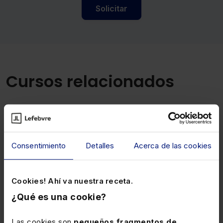
Solicitar
Cursos relacionados
Descubre cuáles son los cursos más demandados por
nuestros clientes de entre todos los que tenemos
disponibles en nuestro catálogo.
Consentimiento
Detalles
Acerca de las cookies
Cookies! Ahí va nuestra receta.
Laboral
¿Qué es una cookie?
Las cookies son
pequeños fragmentos de