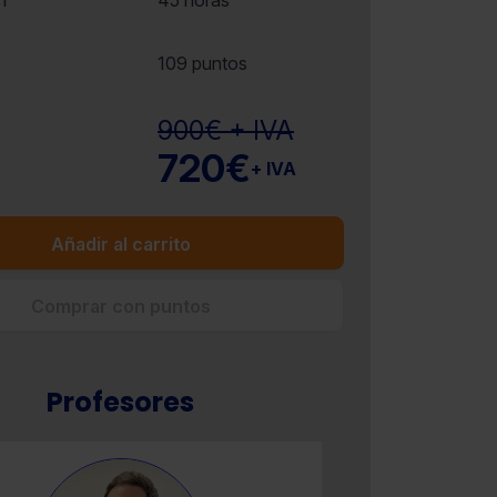
n
45 horas
109 puntos
900€ + IVA
720€
+ IVA
Añadir al carrito
Comprar con puntos
Profesores