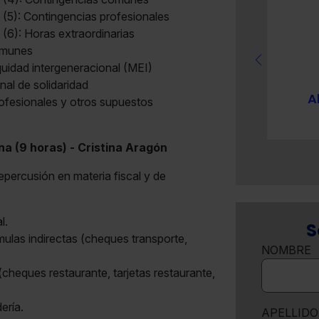
 (5): Contingencias profesionales
 (6): Horas extraordinarias
comunes
uidad intergeneracional (MEI)
nal de solidaridad
Cristina Aragón Gómez
A
rofesionales y otros supuestos
Profesora en la Universidad Nacional de
Educación a Distancia
a (9 horas) - Cristina Aragón
repercusión en materia fiscal y de
l.
S
rmulas indirectas (cheques transporte,
NOMBRE
(cheques restaurante, tarjetas restaurante,
ería.
APELLIDO