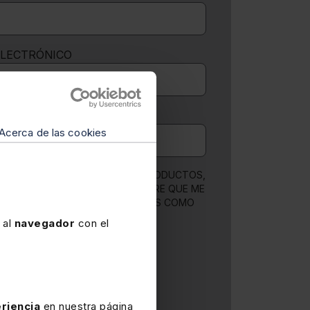
ELECTRÓNICO
O DE CONTACTO
Acerca de las cookies
O RECIBIR NOVEDADES SOBRE PRODUCTOS,
NIDOS Y FORMACIÓN DE LEFEBVRE QUE ME
N A MEJORAR MIS COMPETENCIAS COMO
SIONAL
 al
navegador
con el
LA INFORMACIÓN BÁSICA SOBRE
N DE DATOS
r
riencia
en nuestra página