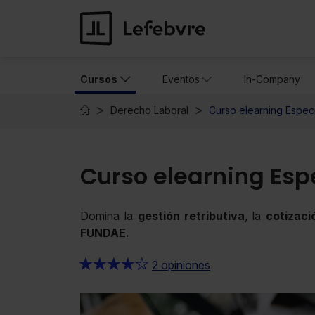
Cursos
Eventos
In-Company
Derecho Laboral
Curso elearning Especi
Curso elearning Esp
Domina la
gestión retributiva
, la
cotizaci
FUNDAE.
★
★
★
★
★
2 opiniones