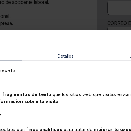
ro de accidente laboral.
sonal.
mpresa.
CORREO 
TELÉFON
Detalles
receta.
QUIER
CONTE
AYUDE
 y empresario.
PROFE
 fragmentos de texto
que los sitios web que visitas envían
.
formación sobre tu visita
.
CONSULTA 
ración y de la cuantía salarial por decisión
PROTECCIÓ
?
olectivo con tablas salariales regresivas.
Envia
riales del convenio.
 cookies con
fines analíticos
para tratar de
mejorar tu expe