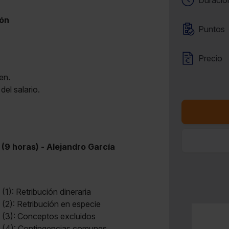
Duració
gón
Puntos
Precio
gen.
del salario.
 (9 horas) - Alejandro García
(1): Retribución dineraria
 (2): Retribución en especie
l (3): Conceptos excluidos
l (4): Contingencias comunes