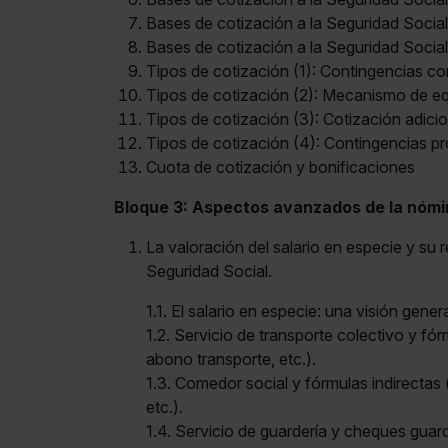
Bases de cotización a la Seguridad Social
Bases de cotización a la Seguridad Social
Tipos de cotización (1): Contingencias 
Tipos de cotización (2): Mecanismo de eq
Tipos de cotización (3): Cotización adicio
Alejandro García Gutiérrez
Tipos de cotización (4): Contingencias p
Cuota de cotización y bonificaciones
Payroll Manager en IOT
Bloque 3: Aspectos avanzados de la nómin
La valoración del salario en especie y su 
Seguridad Social.
1.1. El salario en especie: una visión genera
1.2. Servicio de transporte colectivo y fó
abono transporte, etc.).
1.3. Comedor social y fórmulas indirectas 
etc.).
1.4. Servicio de guardería y cheques guard