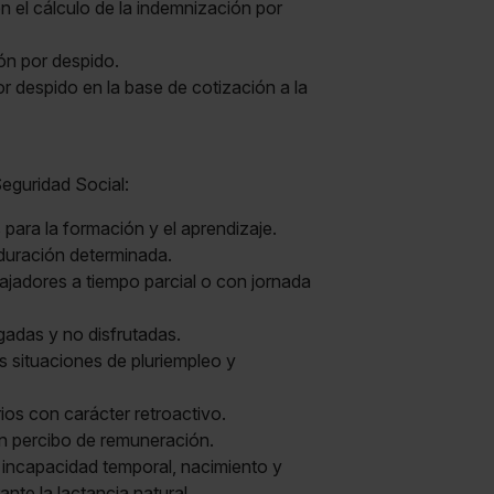
n el cálculo de la indemnización por
ión por despido.
r despido en la base de cotización a la
eguridad Social:
 para la formación y el aprendizaje.
 duración determinada.
bajadores a tiempo parcial o con jornada
gadas y no disfrutadas.
as situaciones de pluriempleo y
ios con carácter retroactivo.
in percibo de remuneración.
e incapacidad temporal, nacimiento y
nte la lactancia natural.