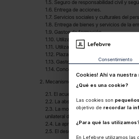
1.5. Seguro de responsabilidad civil y segu
1.6. Entrega de acciones.
1.7. Servicios sociales y culturales del per
1.8. Entrega de bienes y servicios de la e
1.9. Gastos de formación.
1.10. Utilización de vivienda.
1.11. Utilización de vehículo.
1.12. Plaza de garaje.
Consentimiento
1.13. Gastos de gasolina.
1.14. Concesión de préstamos.
Cookies! Ahí va nuestra 
Mecanismos de ajuste salarial:
¿Qué es una cookie?
2.1. El acuerdo novatorio entre trabajador
Las cookies son
pequeños
2.2. La absorción y compensación salarial
objetivo de
recordar la in
2.3. La modificación del sistema de remune
unilateral del empresario.
¿Para qué las utilizamos
2.4. La aprobación de un nuevo convenio c
2.5. El descuelgue de las condiciones sala
En Lefebvre utilizamos las