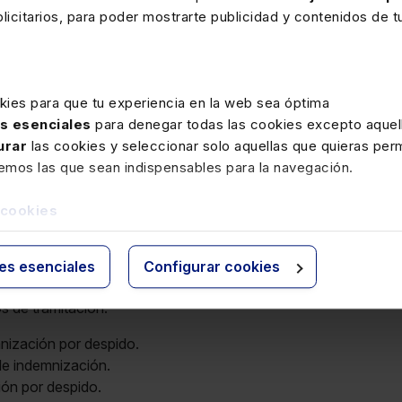
speciales de la nómina:
icitarios, para poder mostrarte publicidad y contenidos de tu
 huelga.
kies para que tu experiencia en la web sea óptima
as entre el empresario y el trabajador.
as esenciales
para denegar todas las cookies excepto aquell
urar
las cookies y seleccionar solo aquellas que quieras perm
remos las que sean indispensables para la navegación.
elación laboral:
rias.
 cookies
engadas y no disfrutadas.
ontratos de duración determinada.
ies esenciales
Configurar cookies
va y liquidatoria.
s de tramitación:
mnización por despido.
 de indemnización.
ción por despido.