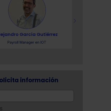
lejandro García Gutiérrez
Cris
Payroll Manager en IOT
Profesora 
E
olicita información
S