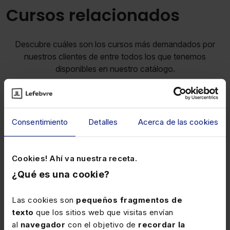
Cursos relacionados
Descubre cuáles son los cursos más demandados por
nuestros clientes de entre todos los que tenemos
disponibles en nuestro catálogo.
Consentimiento
Detalles
Acerca de las cookies
Laboral
Cookies! Ahí va nuestra receta.
¿Qué es una cookie?
Las cookies son
pequeños fragmentos de
texto
que los sitios web que visitas envían
al
navegador
con el objetivo de
recordar la