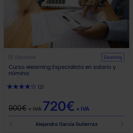
Disponible
Elearning
Curso elearning Especialista en salario y
nómina
★
★
★
★
★
(2)
720€
900€
+ IVA
+ IVA
Alejandro García Gutiérrez