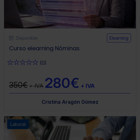
seleccionar solo aquellas que quieras permitir en tu
navegador. Si no seleccionas ninguna utilizaremos las
que sean indispensables para la navegación.
Saber más acerca de las cookies
Disponible
Elearning
Curso elearning Nóminas
★
★
★
★
★
(0)
280€
350€
+ IVA
+ IVA
Cristina Aragón Gómez
Laboral