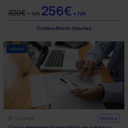
256€
320€
+ IVA
+ IVA
Cristina Rincón Sánchez
Laboral
Disponible
Elearning
Curso elearning Especialista en salario y