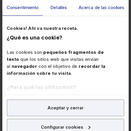
Consentimiento
Detalles
Acerca de las cookies
D.H.N.
- septiembre 2025
★
★
★
★
★
Cookies! Ahí va nuestra receta.
¿Qué es una cookie?
Ver más opiniones
Las cookies son
pequeños fragmentos de
texto
que los sitios web que visitas envían
al
navegador
con el objetivo de
recordar la
información sobre tu visita
.
¿Para qué las utilizamos?
Quiero este curso para
En Lefebvre utilizamos las cookies con
fines
Aceptar y cerrar
analíticos
para tratar de
mejorar tu experiencia
en
mi empresa
nuestra página web. También con fines publicitarios,
para poder mostrarte publicidad y contenidos de tu
Configurar cookies
interés.