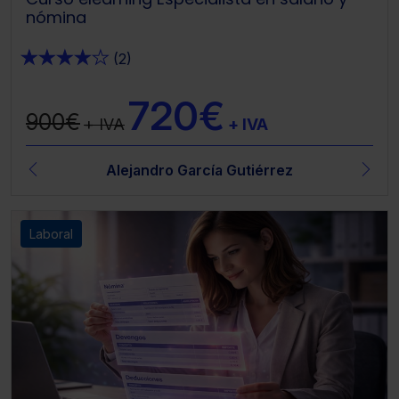
nómina
★
★
★
★
★
(2)
720€
900€
+ IVA
+ IVA
Alejandro García Gutiérrez
Laboral