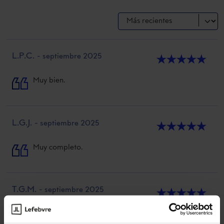
L.P.C.
- septiembre 2025
★
★
★
★
★
Muy bien.
L.G.J.
- septiembre 2025
★
★
★
★
★
Muy completo.
T.G.M.
- septiembre 2025
★
★
★
★
★
La explicación me resulta muy clara.