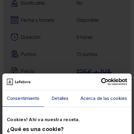
Bonificable
No
Fecha y horario
Disponible
Duración
9 horas
Puntos
13 puntos
125€ + IVA
Precio
100€
+ IVA
Consentimiento
Detalles
Acerca de las cookies
Añadir al carrito
Cookies! Ahí va nuestra receta.
Comprar con puntos
¿Qué es una cookie?