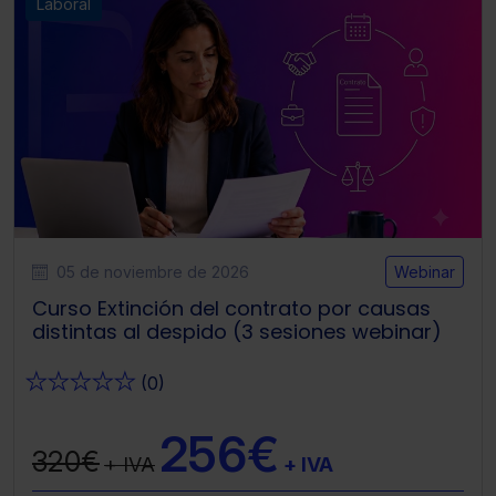
Laboral
05 de noviembre de 2026
Webinar
Curso Extinción del contrato por causas
distintas al despido (3 sesiones webinar)
★
★
★
★
★
(0)
256€
320€
+ IVA
+ IVA