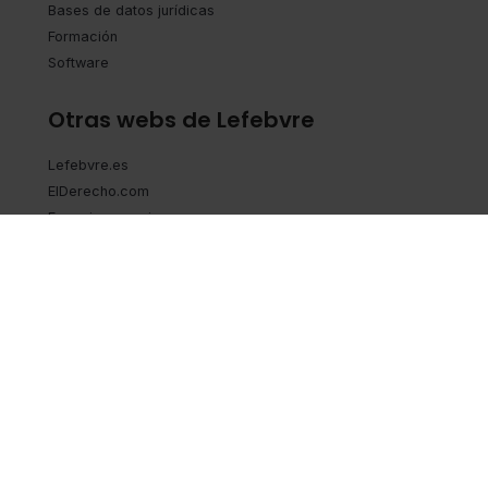
Bases de datos jurídicas
Formación
Software
Otras webs de Lefebvre
Lefebvre.es
ElDerecho.com
Espacioasesoria.com
Espaciopymes.com
Derecholocal.es
ESG
Atención al cliente
Contacto
Tienda online
Visita la tienda online