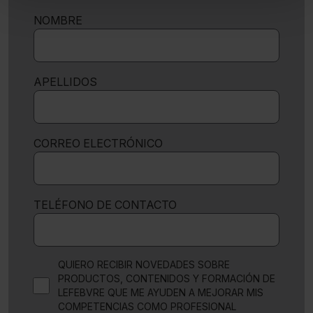
denegar todas las cookies excepto aquellas
NOMBRE
imprescindibles.
También puedes
configurar
las cookies y
seleccionar solo aquellas que quieras permitir en tu
APELLIDOS
navegador. Si no seleccionas ninguna utilizaremos las
que sean indispensables para la navegación.
Saber más acerca de las cookies
CORREO ELECTRÓNICO
TELÉFONO DE CONTACTO
QUIERO RECIBIR NOVEDADES SOBRE
PRODUCTOS, CONTENIDOS Y FORMACIÓN DE
LEFEBVRE QUE ME AYUDEN A MEJORAR MIS
COMPETENCIAS COMO PROFESIONAL