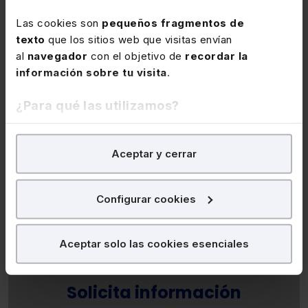
Profesores
Las cookies son
pequeños fragmentos de
texto
que los sitios web que visitas envían
al
navegador
con el objetivo de
recordar la
información sobre tu visita
.
¿Para qué las utilizamos?
En Lefebvre utilizamos las cookies con
fines
Aceptar y cerrar
analíticos
para tratar de
mejorar tu experiencia
en
nuestra página web. También con fines publicitarios,
Lefebvre
para poder mostrarte publicidad y contenidos de tu
Configurar cookies
Lefebvre
interés.
¿Qué puedes hacer?
Aceptar solo las cookies esenciales
Puedes
aceptar
las cookies para que tu
Solicita información
experiencia en la web sea óptima
Puedes
aceptar solo las esenciales
para