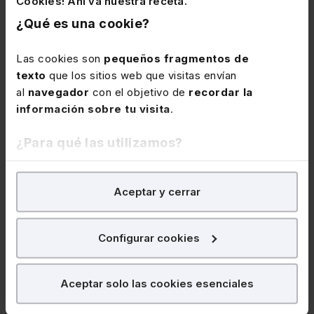
Cookies! Ahí va nuestra receta.
¿Qué es una cookie?
Las cookies son
pequeños fragmentos de
texto
que los sitios web que visitas envían
09 de diciembre de 2026
Webinar
al
navegador
con el objetivo de
recordar la
Curso Cierre fiscal en el IS 2026 (3 sesiones
información sobre tu visita
.
webinar)
¿Para qué las utilizamos?
★
★
★
★
★
(56)
En Lefebvre utilizamos las cookies con
fines
256€
Aceptar y cerrar
analíticos
para tratar de
mejorar tu experiencia
en
320€
+ IVA
+ IVA
nuestra página web. También con fines publicitarios,
para poder mostrarte publicidad y contenidos de tu
Marceliano Hernández del Canto
Configurar cookies
interés.
¿Qué puedes hacer?
Aceptar solo las cookies esenciales
Fiscal
Puedes
aceptar
las cookies para que tu