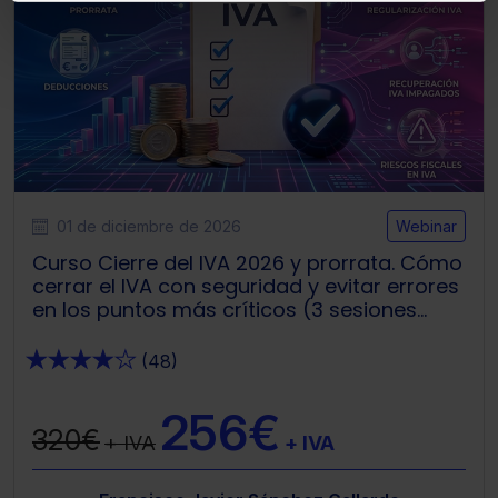
experiencia en la web sea óptima
Puedes
aceptar solo las esenciales
para
denegar todas las cookies excepto aquellas
imprescindibles.
También puedes
configurar
las cookies y
seleccionar solo aquellas que quieras permitir en tu
navegador. Si no seleccionas ninguna utilizaremos las
que sean indispensables para la navegación.
01 de diciembre de 2026
Webinar
Curso Cierre del IVA 2026 y prorrata. Cómo
Saber más acerca de las cookies
cerrar el IVA con seguridad y evitar errores
en los puntos más críticos (3 sesiones
webinar)
★
★
★
★
★
(48)
256€
320€
+ IVA
+ IVA