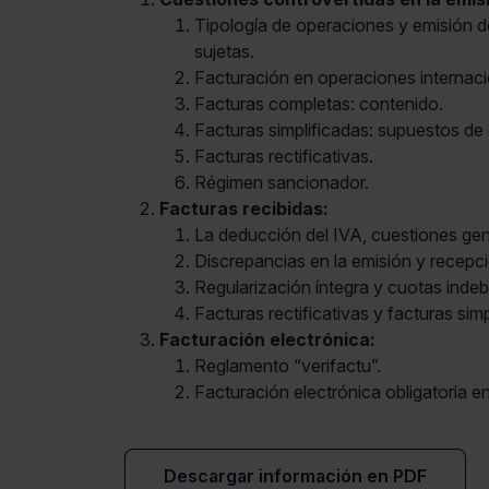
Tipología de operaciones y emisión d
sujetas.
Facturación en operaciones internaci
Facturas completas: contenido.
Facturas simplificadas: supuestos de
Facturas rectificativas.
Régimen sancionador.
Facturas recibidas:
La deducción del IVA, cuestiones gen
Discrepancias en la emisión y recepci
Regularización íntegra y cuotas inde
Francisco Javier Sánchez Gallardo
Facturas rectificativas y facturas simp
Economist. State Tax Inspector.
Facturación electrónica:
Reglamento “verifactu”.
Facturación electrónica obligatoria e
Descargar información en PDF