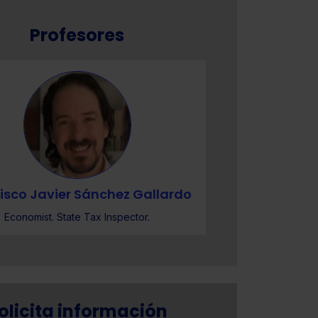
Profesores
isco Javier Sánchez Gallardo
Francisco 
Economist. State Tax Inspector.
Econo
olicita información