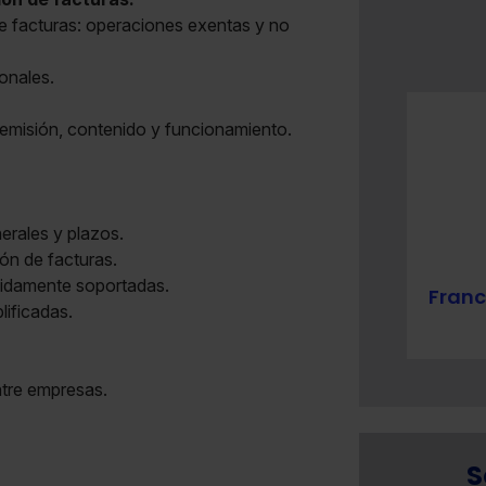
e facturas: operaciones exentas y no
onales.
 emisión, contenido y funcionamiento.
erales y plazos.
ón de facturas.
bidamente soportadas.
Francisco Javier Sánchez Gallardo
Franc
lificadas.
Economist. State Tax Inspector.
ntre empresas.
S