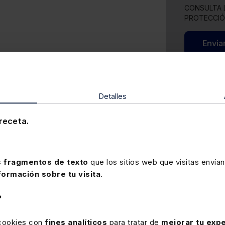
CONSULTA 
PROTECCIÓ
Envia
Detalles
receta.
 fragmentos de texto
que los sitios web que visitas envían
formación sobre tu visita
.
?
 cookies con
fines analíticos
para tratar de
mejorar tu expe