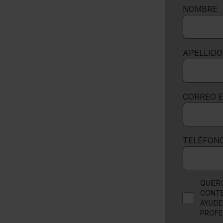
NOMBRE
APELLIDO
CORREO 
TELÉFON
QUIER
CONTE
AYUDE
PROFE