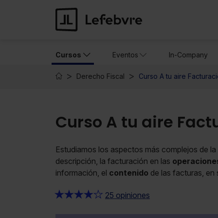
Cursos
Eventos
In-Company
Derecho Fiscal
Curso A tu aire Factura
Curso A tu aire Fac
Estudiamos los aspectos más complejos de la
descripción, la facturación en las
operaciones
información, el
contenido
de las facturas, en
★
★
★
★
★
25 opiniones