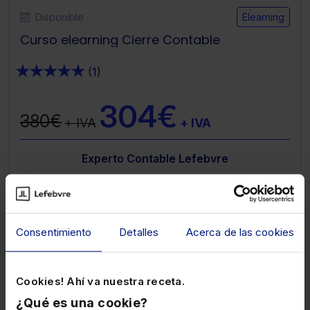
Disponible
Elearning
Curso elearning Cierre Contable
★
★
★
★
★
(1)
304€
380€
+ IVA
+ IVA
Experto Contable Lefebvre
Contable
Consentimiento
Detalles
Acerca de las cookies
Cookies! Ahí va nuestra receta.
¿Qué es una cookie?