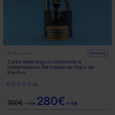
Puedes
aceptar solo las esenciales
para
denegar todas las cookies excepto aquellas
imprescindibles.
También puedes
configurar
las cookies y
seleccionar solo aquellas que quieras permitir en tu
navegador. Si no seleccionas ninguna utilizaremos las
que sean indispensables para la navegación.
Saber más acerca de las cookies
Disponible
Elearning
Curso elearning La confección e
interpretación del Estado de Flujos de
Efectivo
★
★
★
★
★
(0)
280€
350€
+ IVA
+ IVA