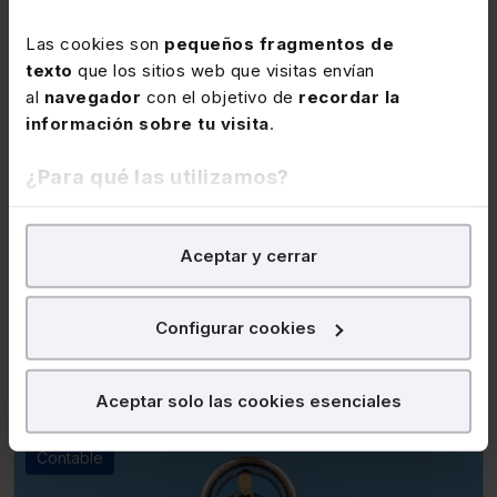
Las cookies son
pequeños fragmentos de
texto
que los sitios web que visitas envían
al
navegador
con el objetivo de
recordar la
Disponible
Elearning
información sobre tu visita
.
Curso elearning Control de riesgos
contables 2025-2026. Claves para una
¿Para qué las utilizamos?
contabilidad segura y transparente
En Lefebvre utilizamos las cookies con
fines
★
★
★
★
★
(0)
Aceptar y cerrar
analíticos
para tratar de
mejorar tu experiencia
en
nuestra página web. También con fines publicitarios,
280€
para poder mostrarte publicidad y contenidos de tu
350€
+ IVA
+ IVA
Configurar cookies
interés.
Lefebvre
¿Qué puedes hacer?
Aceptar solo las cookies esenciales
Puedes
aceptar
las cookies para que tu
Contable
experiencia en la web sea óptima