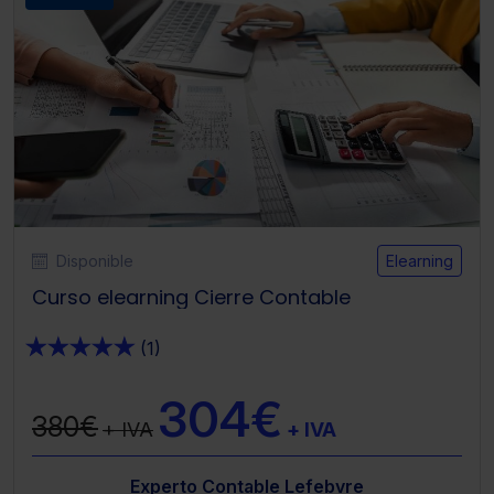
Saber más acerca de las cookies
Disponible
Elearning
Curso elearning Cierre Contable
★
★
★
★
★
(1)
304€
380€
+ IVA
+ IVA
Experto Contable Lefebvre