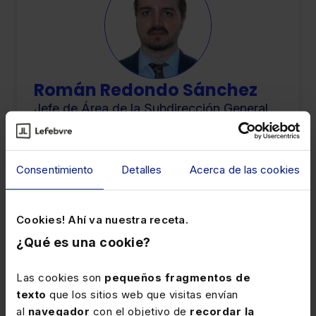
Román Redondo Sánchez
Jefe de Área de la Subdirección General
de Normas Técnicas de Auditoría del
ICAC
Consentimiento
Detalles
Acerca de las cookies
Cookies! Ahí va nuestra receta.
¿Qué es una cookie?
Las cookies son
pequeños fragmentos de
texto
que los sitios web que visitas envían
Luis Miguel Rodríguez
al
navegador
con el objetivo de
recordar la