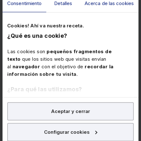
Consentimiento
Detalles
Acerca de las cookies
280€
350€
+ IVA
+ IVA
Cookies! Ahí va nuestra receta.
¿Qué es una cookie?
Álvaro Rodríguez de la Calle
Las cookies son
pequeños fragmentos de
texto
que los sitios web que visitas envían
Laboral
ESG
al
navegador
con el objetivo de
recordar la
información sobre tu visita
.
¿Para qué las utilizamos?
En Lefebvre utilizamos las cookies con
fines
Aceptar y cerrar
analíticos
para tratar de
mejorar tu experiencia
en
nuestra página web. También con fines publicitarios,
para poder mostrarte publicidad y contenidos de tu
Configurar cookies
Disponible
Elearning
interés.