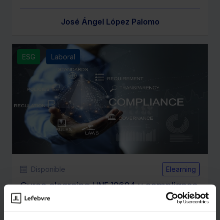
José Ángel López Palomo
ESG
Laboral
Disponible
Elearning
Curso elearning UNE 19604 y compliance
laboral
★
★
★
★
★
(1)