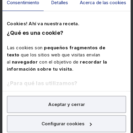
Consentimiento
Detalles
Acerca de las cookies
Cursos relacionados
Cookies! Ahí va nuestra receta.
Descubre cuáles son los cursos más demandados por
nuestros clientes de entre todos los que tenemos
¿Qué es una cookie?
disponibles en nuestro catálogo.
Las cookies son
pequeños fragmentos de
texto
que los sitios web que visitas envían
al
navegador
con el objetivo de
recordar la
Auditoría
información sobre tu visita
.
¿Para qué las utilizamos?
En Lefebvre utilizamos las cookies con
fines
Aceptar y cerrar
analíticos
para tratar de
mejorar tu experiencia
en
nuestra página web. También con fines publicitarios,
para poder mostrarte publicidad y contenidos de tu
Configurar cookies
interés.