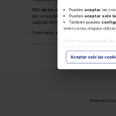
Puedes
aceptar
las coo
75% de los contenidos y 75% de los test
Puedes
aceptar solo l
test, el requisito será realizar el 75% de los 
También puedes
config
realizado dicho test de evaluación.
seleccionas ninguna utiliza
Conectarse, al menos, un
75% de las horas
Saber más acerca de las
Aceptar solo las cook
Rellena el f