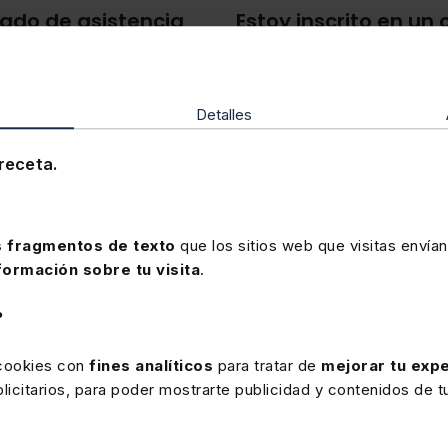
ado de asistencia
Estoy inscrito en un
cuándo recibiré mis
yas
completado todos los
En los cursos
elearning
, rec
Detalles
ida en la Evaluación Final.
el mismo día de inicio del cur
email con un enlace para que
Recuerda que tus datos de 
receta.
intransferible
no pudiéndolo
 fragmentos de texto
que los sitios web que visitas envían
, ¿qué requisitos se
formación sobre tu visita
.
?
eado
contratado en régimen
l, la cuantía de este varía en
 cookies con
fines analíticos
para tratar de
mejorar tu expe
ación profesional de dicha
icitarios, para poder mostrarte publicidad y contenidos de tu
ntes requisitos: