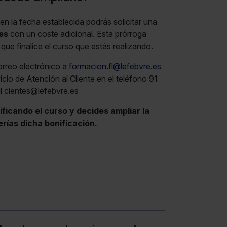
 en la fecha establecida podrás solicitar una
mes
con un coste adicional. Esta prórroga
 que finalice el curso que estás realizando.
orreo electrónico a
formacion.fl@lefebvre.es
cio de Atención al Cliente en el teléfono 91
il cientes@lefebvre.es
ficando el curso y decides ampliar la
erías dicha bonificación.