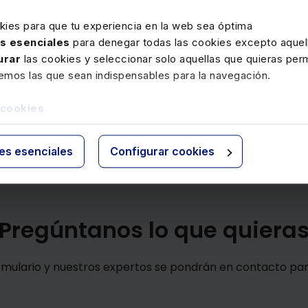
kies para que tu experiencia en la web sea óptima
. Si el curso tiene un único
as esenciales
para denegar todas las cookies excepto aquell
contenidos del curso y haber
urar
las cookies y seleccionar solo aquellas que quieras perm
remos las que sean indispensables para la navegación.
 totales
del curso.
 cookies
ies esenciales
Configurar cookies
Pregúntanos lo que quiera
ormulario y nuestros expertos se pondrán en contacto pa