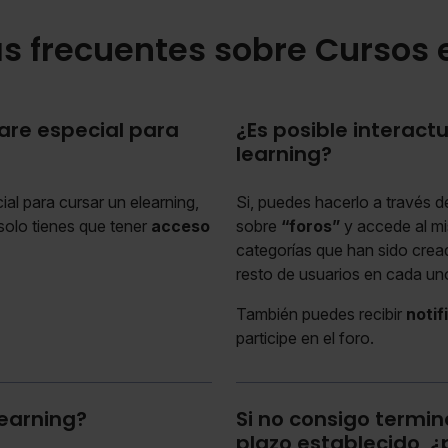
s frecuentes sobre Cursos 
are especial para
¿Es posible interact
learning?
al para cursar un elearning,
Si, puedes hacerlo a través d
solo tienes que tener
acceso
sobre
“foros”
y accede al mi
categorías que han sido crea
resto de usuarios en cada uno
También puedes recibir
notif
participe en el foro.
learning?
Si no consigo termin
plazo establecido, 