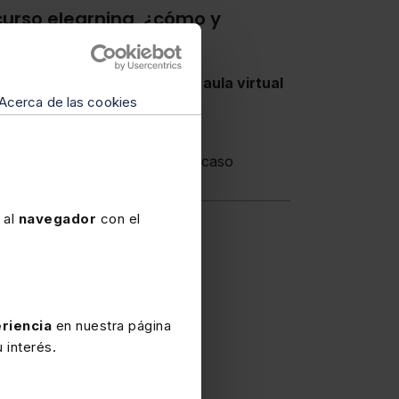
 curso elearning, ¿cómo y
 claves de acceso?
ibirás tus claves para acceder al
aula virtual
Acerca de las cookies
so a las 9 de la mañana.
acceso son de
uso personal e
s ceder a un tercero en ningún caso
 al
navegador
con el
riencia
en nuestra página
 interés.