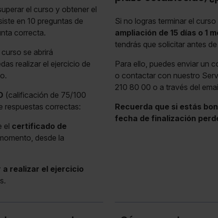
superar el curso y obtener el
iste en 10 preguntas de
Si no logras terminar el curso
unta correcta.
ampliación de 15 días o 1 
tendrás que solicitar antes de
curso se abrirá
s realizar el ejercicio de
Para ello, puedes enviar un c
lo.
o contactar con nuestro Servi
210 80 00 o a través del ema
O
(calificación de 75/100
e respuestas correctas:
Recuerda que si estás boni
fecha de finalización perd
e el
certificado de
 momento, desde la
 a realizar el ejercicio
s.