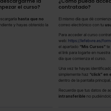
o descargarme la
¿Cómo puedo acceder
pezar el curso?
contratado?
escargarla
hasta que no
El mismo día que dé comienzo 
diente y hayas obtenido la
correo electrónico con tu
us
Para acceder al curso contra
web:
https://lefebvre.es/form
el apartado
“Mis Cursos”
te
el link para logarte en nuestr
día que comienza el curso.
Una vez te hayas identificado
simplemente haz
“click” en 
dentro de la pantalla principa
Recuerda que tus datos de 
intransferible
no pudiéndolo