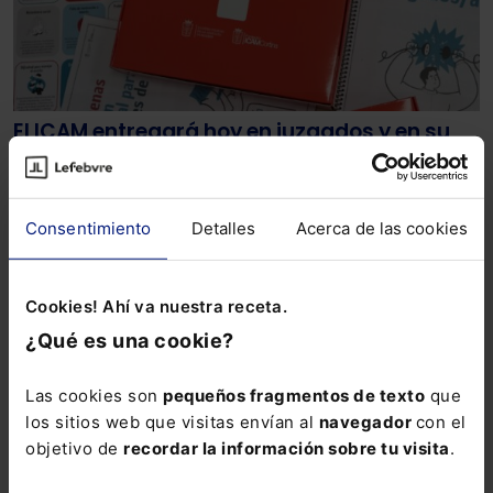
El ICAM entregará hoy en juzgados y en su
sede el ‘kit de salud mental’ de la abogacía
Con motivo del Día Mundial de la Salud Mental, a lo
largo de este jueves el Colegio de la Abogacía de
Consentimiento
Detalles
Acerca de las cookies
Madrid repartirá su ‘Kit’ preventivo a profesionales y
despachos.
Lefebvre
10-10-2024
Cookies! Ahí va nuestra receta.
¿Qué es una cookie?
Las cookies son
pequeños fragmentos de texto
que
los sitios web que visitas envían al
navegador
con el
objetivo de
recordar la información sobre tu visita
.