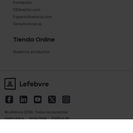
Formación
ElDerecho.com
EspacioAsesoria.com
Derecholocal.es
Tienda Online
Nuestros productos
©Lefebvre 2026. Todos los derechos
reservados.
Aviso legal
·
Política de
privacidad
·
Política de cookies
·
Condiciones
de contratación