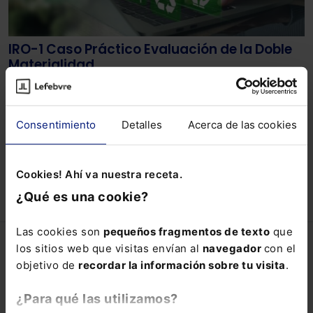
IRO-1 Caso Práctico Evaluación de la Doble
Materialidad
En el escenario corporativo actual, la sostenibilidad ha
dejado de ser una opción para convertirse en una
necesidad ineludible.
Consentimiento
Detalles
Acerca de las cookies
Lefebvre
10-10-2024
Cookies! Ahí va nuestra receta.
¿Qué es una cookie?
Las cookies son
pequeños fragmentos de texto
que
Lefebvre
los sitios web que visitas envían al
navegador
con el
objetivo de
recordar la información sobre tu visita
.
Lefebvre.es
Conócenos
¿Para qué las utilizamos?
Trabaja con nosotros