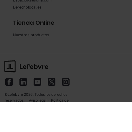
EspacioAsesoria.com
Derecholocal.es
Tienda Online
Nuestros productos
©Lefebvre 2026. Todos los derechos
reservados.
Aviso legal
·
Política de
privacidad
·
Política de cookies
·
Condiciones
de contratación