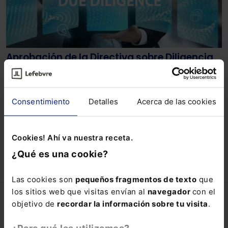
Aprobación de la Directiva sobre Diligencia
Debida en materia de sostenibilidad
corporativa
El pasado 24 de mayo el Consejo ha dado su
aprobación final. El Consejo y el Parlamento alcanzaron
Consentimiento
Detalles
Acerca de las cookies
un acuerdo provisional el 14 de diciembre de 2023.
Lefebvre
27-05-2024
Cookies! Ahí va nuestra receta.
¿Qué es una cookie?
Las cookies son
pequeños fragmentos de texto
que
los sitios web que visitas envían al
navegador
con el
Lefebvre
objetivo de
recordar la información sobre tu visita
.
Lefebvre.es
¿Para qué las utilizamos?