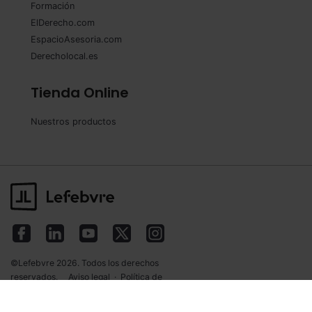
Formación
ElDerecho.com
EspacioAsesoria.com
Derecholocal.es
Tienda Online
Nuestros productos
©Lefebvre 2026. Todos los derechos
reservados.
Aviso legal
·
Política de
privacidad
·
Política de cookies
·
Condiciones
de contratación