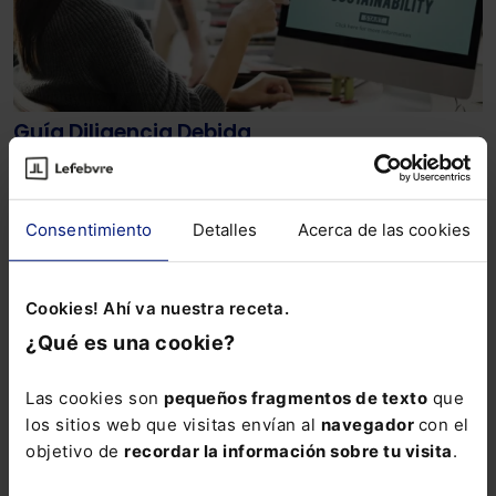
Guía Diligencia Debida
La UE ha establecido un marco para asegurar que las
empresas tomen decisiones responsables en lo que
Consentimiento
Detalles
Acerca de las cookies
respecta a los derechos humanos, el medio ambiente y
el cambio climático.
Lefebvre
07-02-2023
Cookies! Ahí va nuestra receta.
¿Qué es una cookie?
Las cookies son
pequeños fragmentos de texto
que
los sitios web que visitas envían al
navegador
con el
objetivo de
recordar la información sobre tu visita
.