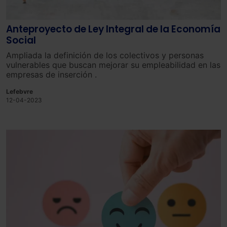
Anteproyecto de Ley Integral de la Economía
Social
Ampliada la
defin
ici
ón
de
los
colectivos y personas
vulnerables
que
bus
can
me
j
or
ar
su
em
ple
abil
idad
en
las
em
pres
as
de
ins
er
ci
ón
.
Lefebvre
12-04-2023