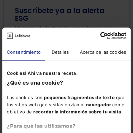
Suscríbete ya a la alerta
ESG
Mantente al día de todo lo relacionado con
ESG: noticias, guías, informes sectoriales,
ebooks, webinars y mucho más
Consentimiento
Detalles
Acerca de las cookies
Nombre:
Cookies! Ahí va nuestra receta.
¿Qué es una cookie?
Email:
Las cookies son
pequeños fragmentos de texto
que
los sitios web que visitas envían al
navegador
con el
objetivo de
recordar la información sobre tu visita
.
Consulta la información básica sobre Protección de Datos
¿Para qué las utilizamos?
Suscribirse