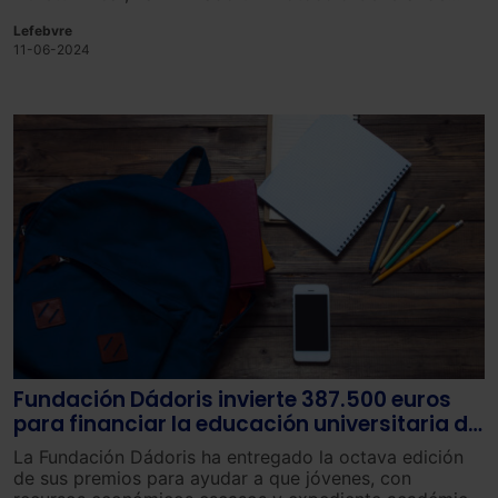
Actuaciones entre el propio ministerio y la empresa
Lefebvre
IKEA Ibérica, que tiene por objeto facilitar la
11-06-2024
empleabilidad de las personas destinatarias del sistema
de acogida de protección internacional.
Fundación Dádoris invierte 387.500 euros
para financiar la educación universitaria de
76 jóvenes
La Fundación Dádoris ha entregado la octava edición
de sus premios para ayudar a que jóvenes, con