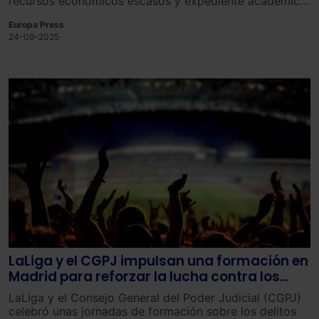
recursos económicos escasos y expediente académico
brillante, cumplan su sueño de alcanzar la formación
Europa Press
universitaria.
24-09-2025
LaLiga y el CGPJ impulsan una formación en
Madrid para reforzar la lucha contra los
delitos de odio en el deporte
LaLiga y el Consejo General del Poder Judicial (CGPJ)
celebró unas jornadas de formación sobre los delitos