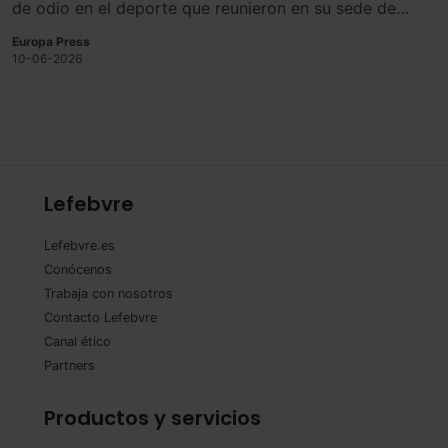
de odio en el deporte que reunieron en su sede de
Madrid a 30 jueces y magistrados procedentes de toda
Europa Press
España junto a representantes del ámbito judicial,
10-06-2026
policial y deportivo.
Lefebvre
Lefebvre.es
Conócenos
Trabaja con nosotros
Contacto Lefebvre
Canal ético
Partners
Productos y servicios