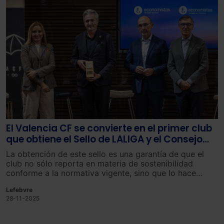
navegador. Si no seleccionas ninguna utilizaremos
las que sean indispensables para la navegación.
Saber más acerca de las cookies
El Valencia CF se convierte en el primer club
que obtiene el Sello de LALIGA y el Consejo
General de Economistas de Reporting en
La obtención de este sello es una garantía de que el
Sostenibilidad
club no sólo reporta en materia de sostenibilidad
conforme a la normativa vigente, sino que lo hace
incorporando, de forma clara y trazable, los asuntos de
Lefebvre
gobernanza, sociales y medioambientales (ESG) con
28-11-2025
aplicación directa a la actividad definidos como
esenciales por la LALIGA y el CGE.