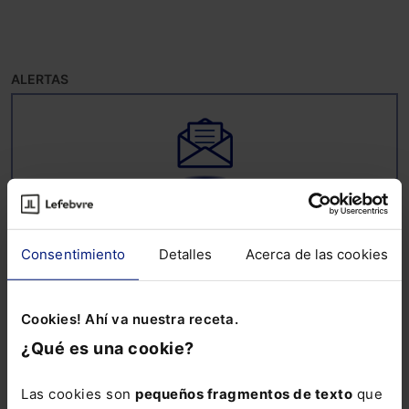
ALERTAS
Suscríbete ya a la alerta
ESG
Consentimiento
Detalles
Acerca de las cookies
Mantente al día de todo lo relacionado con
ESG: noticias, guías, informes sectoriales,
ebooks, webinars y mucho más
Cookies! Ahí va nuestra receta.
¿Qué es una cookie?
Nombre:
Las cookies son
pequeños fragmentos de texto
que