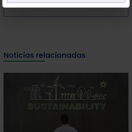
experiencia en la web sea óptima
Puedes
aceptar solo las esenciales
para denegar
todas las cookies excepto aquellas imprescindibles.
También puedes
configurar
las cookies y
seleccionar solo aquellas que quieras permitir en tu
navegador. Si no seleccionas ninguna utilizaremos
las que sean indispensables para la navegación.
Noticias relacionadas
Saber más acerca de las cookies