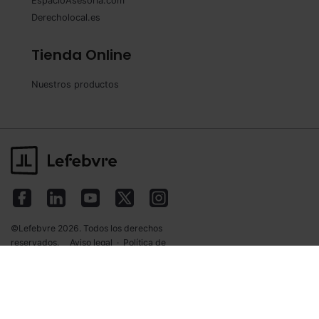
EspacioAsesoria.com
Derecholocal.es
Tienda Online
Nuestros productos
©Lefebvre 2026. Todos los derechos
reservados.
Aviso legal
·
Política de
privacidad
·
Política de cookies
·
Condiciones
de contratación