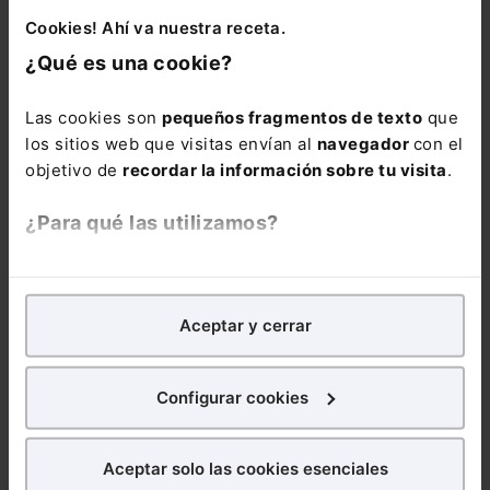
Cookies! Ahí va nuestra receta.
Suscríbete ya a la alerta
¿Qué es una cookie?
ESG
Mantente al día de todo lo relacionado con
Las cookies son
pequeños fragmentos de texto
que
ESG: noticias, guías, informes sectoriales,
los sitios web que visitas envían al
navegador
con el
ebooks, webinars y mucho más
objetivo de
recordar la información sobre tu visita
.
Nombre:
¿Para qué las utilizamos?
En Lefebvre utilizamos las cookies con
fines
analíticos
para tratar de
mejorar tu experiencia
en
Email:
Aceptar y cerrar
nuestra página web. También con fines publicitarios,
para poder mostrarte publicidad y contenidos de tu
interés.
Configurar cookies
¿Qué puedes hacer?
Consulta la información básica sobre Protección de Datos
Aceptar solo las cookies esenciales
Puedes
aceptar
las cookies para que tu
Suscribirse