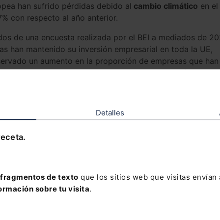
ope
a
han
su
fr
ido
pé
rd
idas
debido
al
cambio climático
en
el
7
%
con
respecto
al
año
anterior
.
dos
de
una
enc
uesta
realiz
ada
por
el
BE
I
a
medi
ados
de
20
as
han
mant
enido
su
invers
ión
empres
arial
en
toda
la
UE
,
erv
ado
un
aumento
en
la
prop
orc
ión
de
empresas
que
han
s
simil
ares
a
los
ant
er
iores
a
la
pand
emia
,
y
también
un
urg
ente
neces
idad
de
una
transformación estructural
y
a
l
Detalles
n
la
enc
uesta
,
un
51
%
de
las
empresas
de
la
UE
han
invert
i
is
de
precios
,
pero
solo
un
13
%
cuenta
con
un
seguro
para
receta.
un
29
%
de
las
empresas
europe
as
ven
la
transición
io
,
están
increment
ando
sus
inversion
es
para
hacer
frente
a
stad
oun
id
enses
.
fragmentos de texto
que los sitios web que visitas envían
edor
del
80
%
de
las
empresas
de
la
UE
obt
uv
ieron
ormación sobre tu visita
.
o
que
la
prop
orc
ión
de
empresas
rent
ables
vuel
va
a
los
p
oyo
del
gobierno
y
las
sub
v
enc
iones
también
han
2
%
del
P
IB
en
transfer
encias
de
capital
del
sector
público
al