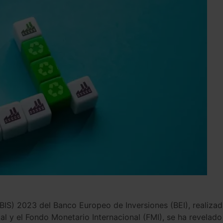
IB
IS
)
202
3
del
Banco
Europe
o
de
In
version
es
(
BE
I
),
realiz
ad
ial
y
el
F
ondo
Mon
et
ario
Internacional
(
F
MI
),
se
ha
revel
ado