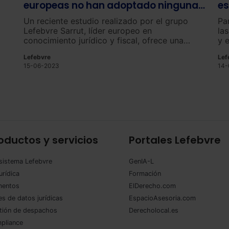
europeas no han adoptado ninguna
es
medida, a pesar de que la CSRD
Un reciente estudio realizado por el grupo
Pa
entra en vigor en 2024
Lefebvre Sarrut, líder europeo en
la
conocimiento jurídico y fiscal, ofrece una
y 
perspectiva general del nivel de avance de las
Lefebvre
Lef
as
empresas en relación con los criterios ESG
15-06-2023
14-
(ambientales, sociales y de gobernanza).
oductos y servicios
Portales Lefebvre
sistema Lefebvre
GenIA-L
urídica
Formación
entos
ElDerecho.com
s de datos jurídicas
EspacioAsesoria.com
tión de despachos
Derecholocal.es
pliance