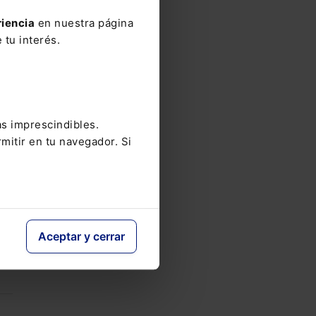
riencia
en nuestra página
 tu interés.
ra
n
as imprescindibles.
mitir en tu navegador. Si
n
a
.
Aceptar y cerrar