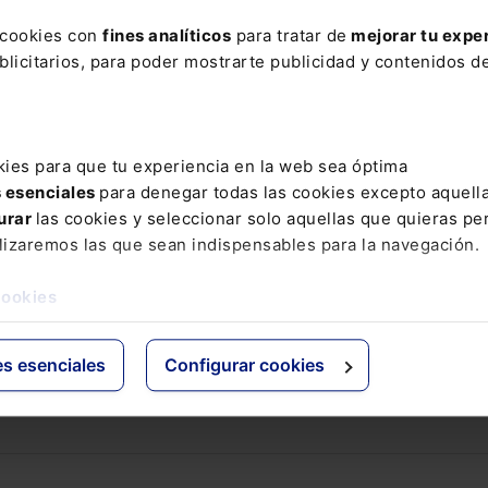
s cookies con
fines analíticos
para tratar de
mejorar tu expe
licitarios, para poder mostrarte publicidad y contenidos de
a
financ
iera
,
se
ha
not
ado
un
aumento
en
las
dific
ult
ades
pa
iento
de
las
condiciones
.
esta
es
el
av
ance
signific
ativo
de
las
empresas
europe
as
e
ha
con
Estados
Unidos
.
Actual
mente
,
al
red
edor
del
70
%
de
kies para que tu experiencia en la web sea óptima
t
ales
avanz
adas
,
lo
que
muestra
una
tend
encia
de
s esenciales
para denegar todas las cookies excepto aquell
urar
las cookies y seleccionar solo aquellas que quieras per
lizaremos las que sean indispensables para la navegación.
ión
neg
ativa
sobre
el
cl
ima
polít
ico
y
económ
ico
futuro
,
co
ev
én
un
em
pe
or
amiento
en
el
próximo
año
.
cookies
iciones
de
financ
i
ación
y
una
redu
cción
gradual
en
las
rs
pect
iva
neg
ativa
sobre
el
acceso
a
la
financ
i
ación
extern
es esenciales
Configurar cookies
dific
ult
ad
para
encontrar
personal
cual
ificado
como
un