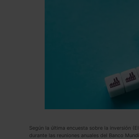
Seg
ún
la última
enc
uesta
sobre
la
invers
ión
(
E
durante
las
reun
iones
an
uales
del
Banco
Mund