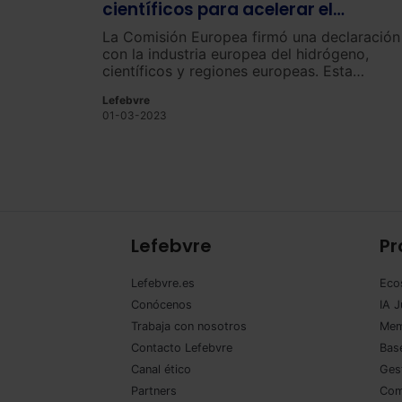
científicos para acelerar el
desarrollo de la industria del
La Comisión Europea firmó una declaración
hidrógeno
con la industria europea del hidrógeno,
científicos y regiones europeas. Esta
declaración refleja un compromiso para
Lefebvre
incrementar y acelerar las acciones conjunt
01-03-2023
en materia de investigación, desarrollo,
demostración y despliegue de los valles del
hidrógeno, entornos donde empresas y
profesionales se unen para promover esta
tecnología.
Lefebvre
Pr
Lefebvre.es
Eco
Conócenos
IA J
Trabaja con nosotros
Mem
Contacto Lefebvre
Base
Canal ético
Ges
Partners
Com