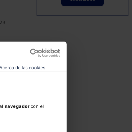
2
3
as
Acerca de las cookies
do
l
 al
navegador
con el