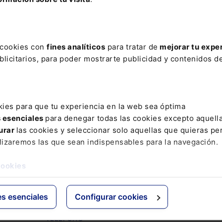
e
¿PERTENECES AL ÁREA DE RSC, ASG O
SIMILAR?
s cookies con
fines analíticos
para tratar de
mejorar tu expe
licitarios, para poder mostrarte publicidad y contenidos de
SÍ
NO
NOMBRE
kies para que tu experiencia en la web sea óptima
s esenciales
para denegar todas las cookies excepto aquell
urar
las cookies y seleccionar solo aquellas que quieras per
PRIMER APELLIDO
lizaremos las que sean indispensables para la navegación.
cookies
EMAIL
es esenciales
Configurar cookies
TELÉFONO