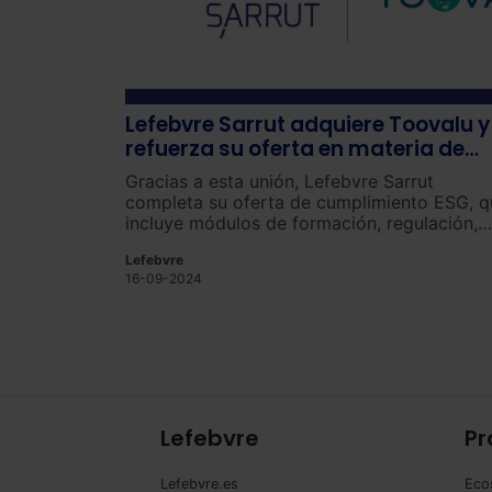
Lefebvre Sarrut adquiere Toovalu y
refuerza su oferta en materia de
cumplimiento ESG y RSC
Gracias a esta unión, Lefebvre Sarrut
completa su oferta de cumplimiento ESG, q
incluye módulos de formación, regulación,
implementación e informes, y se reafirma
Lefebvre
como aliado estratégico para las compañía
16-09-2024
europeas.
Lefebvre
Pr
Lefebvre.es
Eco