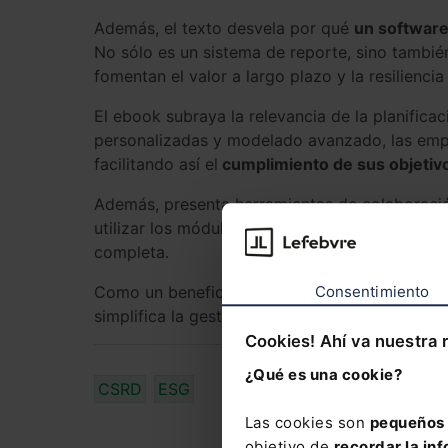
Además, el texto desvela por qué
un software
No sólo es un sistema de reporte, sino tambié
fomentan el valor a largo plazo y la resiliencia
El ebook subraya la relevancia de la planifica
personalizadas y modelado avanzado, las empr
facilitando así el
cumplimiento de sus objetivo
Además, presenta herramientas de colaboració
utilizar los módulos de compensación y neutral
completa.
Como un beneficio adicional, el ebook brinda
Consentimiento
simplifica la gestión ESG y el cumplimiento no
Cookies! Ahí va nuestra 
¿Qué es una cookie?
CSRD
ESG
Las cookies son
pequeños 
objetivo de
recordar la inf