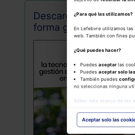
Descarga esta guía d
¿Para qué las utilizamos?
forma gratuita
En Lefebvre utilizamos la
web. También con fines pub
¿Qué puedes hacer?
Puedes
aceptar
las coo
Puedes
aceptar solo la
También puedes
config
no seleccionas ninguna uti
Saber más acerca de las 
Aceptar solo las cooki