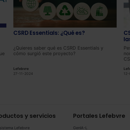
CSRD Essentials: ¿Qué es?
CS
la
Br
¿Quieres saber qué es CSRD Essentials y
Pe
ue
cómo surgió este proyecto?
no
CS
en
Lefebvre
Lef
s
27-11-2024
12-
oductos y servicios
Portales Lefebvre
sistema Lefebvre
GenIA-L