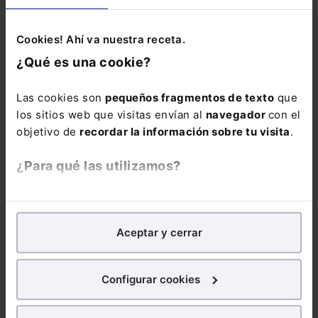
Consulta la información básica sobre Protección de Datos
Cookies! Ahí va nuestra receta.
Suscribirse
¿Qué es una cookie?
Las cookies son
pequeños fragmentos de texto
que
los sitios web que visitas envían al
navegador
con el
objetivo de
recordar la información sobre tu visita
.
¿Para qué las utilizamos?
Noticias relacionadas
En Lefebvre utilizamos las cookies con
fines
analíticos
para tratar de
mejorar tu experiencia
en
Aceptar y cerrar
nuestra página web. También con fines publicitarios,
para poder mostrarte publicidad y contenidos de tu
interés.
Configurar cookies
¿Qué puedes hacer?