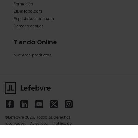
Formación
ElDerecho.com
EspacioAsesoria.com
Derecholocal.es
Tienda Online
Nuestros productos
©Lefebvre 2026. Todos los derechos
reservados.
Aviso legal
·
Política de
privacidad
·
Política de cookies
·
Condiciones
de contratación