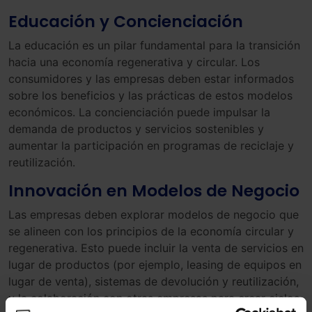
Educación y Concienciación
La educación es un pilar fundamental para la transición
hacia una economía regenerativa y circular. Los
consumidores y las empresas deben estar informados
sobre los beneficios y las prácticas de estos modelos
económicos. La concienciación puede impulsar la
demanda de productos y servicios sostenibles y
aumentar la participación en programas de reciclaje y
reutilización.
Innovación en Modelos de Negocio
Las empresas deben explorar modelos de negocio que
se alineen con los principios de la economía circular y
regenerativa. Esto puede incluir la venta de servicios en
lugar de productos (por ejemplo, leasing de equipos en
lugar de venta), sistemas de devolución y reutilización,
y la colaboración con otras empresas para crear ciclos