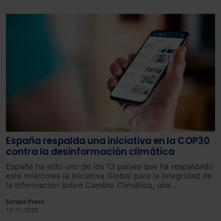
España respalda una iniciativa en la COP30
contra la desinformación climática
España ha sido uno de los 13 países que ha respaldado
este miércoles la Iniciativa Global para la Integridad de
la Información sobre Cambio Climático, una
declaración para abordar la desinformación climática
Europa Press
que busca promover información precisa y basada en
12-11-2025
pruebas sobre cuestiones climáticas.