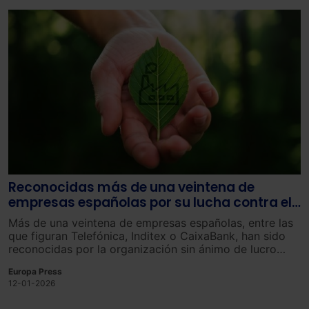
Reconocidas más de una veintena de
empresas españolas por su lucha contra el
cambio climático
Más de una veintena de empresas españolas, entre las
que figuran Telefónica, Inditex o CaixaBank, han sido
reconocidas por la organización sin ánimo de lucro
CDP (Carbon Disclosure Project) entre 877 empresas
Europa Press
líderes a nivel mundial en materia de sostenibilidad, que
12-01-2026
forman parte de su Lista ‘A’, correspondiente a 2025.