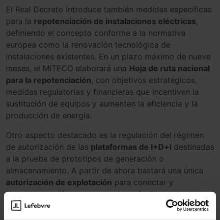
El Real Decreto introduce también medidas específicas
para la
repotenciación de instalaciones eléctricas
,
definiendo el concepto conforme a la normativa
europea como la renovación tecnológica de
instalaciones existentes. En un plazo máximo de nueve
meses, el MITECO elaborará una
Hoja de ruta nacional
para la repotenciación
, con objetivos estratégicos,
medidas regulatorias y financieras que incentiven la
sustitución de equipos y aumenten la eficiencia y la
producción de energía.
Otro aspecto destacado es la regulación del régimen
de autorización de las
plataformas de I+D+i
destinadas
a la prueba de prototipos de generación o
almacenamiento. A partir de ahora bastará una única
autorización de explotación
para conectar y
desconectar diferentes prototipos, facilitando la
experimentación y la innovación tecnológica.