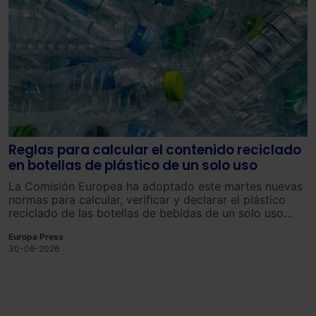
Reglas para calcular el contenido reciclado
en botellas de plástico de un solo uso
La Comisión Europea ha adoptado este martes nuevas
normas para calcular, verificar y declarar el plástico
reciclado de las botellas de bebidas de un solo uso
fabricadas principalmente con tereftalato de
Europa Press
polietileno(PET) –el material más utilizado para
30-06-2026
producir este tipo de envases–, con el objetivo de
unificar los criterios que se utilizarán para comprobar
el cumplimiento de los objetivos europeos de
contenido reciclado.