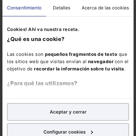
Finalmente, el Real Decreto unifica los criterios sobre
Consentimiento
Detalles
Acerca de las cookies
autorizaciones de puesta en servicio
de instalaciones
eléctricas y regula los casos en que varias instalaciones
compartan infraestructuras de evacuación, clarificando
Cookies! Ahí va nuestra receta.
los procedimientos administrativos y los hitos de
¿Qué es una cookie?
tramitación.
Con esta norma, el Gobierno refuerza la fiabilidad del
Las cookies son
pequeños fragmentos de texto
que
sistema eléctrico español, promueve la innovación
los sitios web que visitas envían al
navegador
con el
tecnológica y acelera el cumplimiento de los
objetivo de
recordar la información sobre tu visita
.
compromisos de descarbonización y transición
energética.
¿Para qué las utilizamos?
En Lefebvre utilizamos las cookies con
fines
almacenamiento energético
analíticos
para tratar de
mejorar tu experiencia
en
Aceptar y cerrar
nuestra página web. También con fines publicitarios,
para poder mostrarte publicidad y contenidos de tu
interés.
Configurar cookies