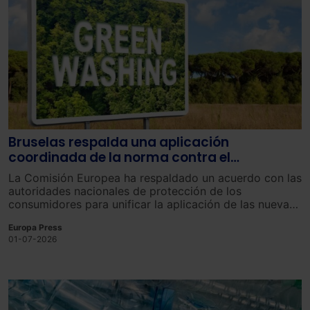
Bruselas respalda una aplicación
coordinada de la norma contra el
'greenwashing' en toda la UE
La Comisión Europea ha respaldado un acuerdo con las
autoridades nacionales de protección de los
consumidores para unificar la aplicación de las nuevas
normas comunitarias contra el ecopostureo o
Europa Press
‘greenwashing’, de forma que su entrada en vigor se
01-07-2026
produzca de manera homogénea en toda la Unión
Europea y tenga en cuenta las dificultades de
adaptación de las empresas.