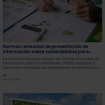
Normas revisadas de presentación de
información sobre sostenibilidad para
reducir la carga administrativa de las
La Comisión Europea adopta las Normas Europeas de
empresas de la UE
Información sobre Sostenibilidad (NEIS) revisadas y
una norma voluntaria de presentación de información
para las empresas más pequeñas.
CE
07-07-2026