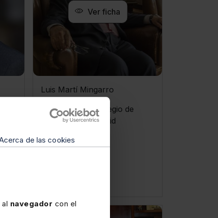
Ver ficha
Luis Martí Mingarro
Ex decano del Colegio de
abogados de Madrid
Acerca de las cookies
Ver vídeo
 al
navegador
con el