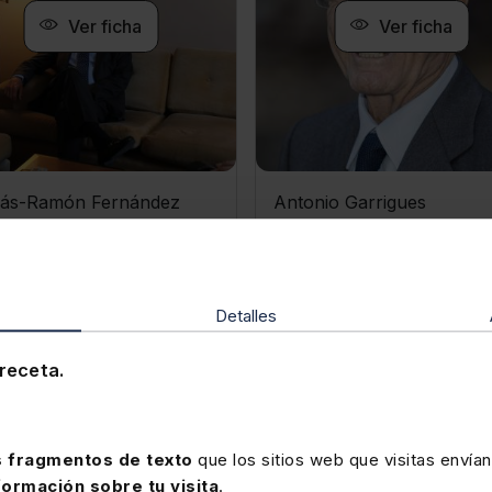
Ver ficha
Ver ficha
ás-Ramón Fernández
Antonio Garrigues
ríguez
Presidente de honor de
drático de Derecho
Garrigues
nistrativo
Detalles
receta.
Ver vídeo
Ver vídeo
 fragmentos de texto
que los sitios web que visitas envían
formación sobre tu visita
.