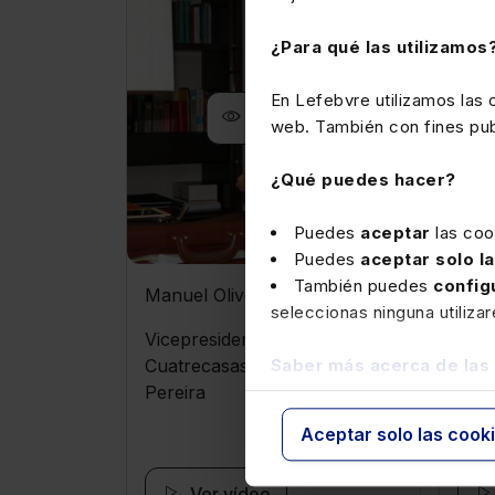
¿Para qué las utilizamos
En Lefebvre utilizamos las
Ver ficha
web. También con fines publ
¿Qué puedes hacer?
Puedes
aceptar
las coo
Puedes
aceptar solo l
También puedes
config
Manuel Olivencia
Vict
seleccionas ninguna utiliza
Vicepresidente de honor de
Pres
Saber más acerca de las
Cuatrecasas Gonçalves
Gene
Pereira
Aceptar solo las cook
Ver vídeo