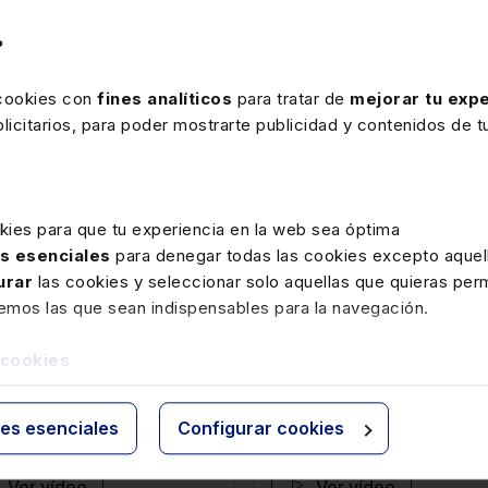
?
 cookies con
fines analíticos
para tratar de
mejorar tu expe
Ver ficha
Ver ficha
icitarios, para poder mostrarte publicidad y contenidos de tu
kies para que tu experiencia en la web sea óptima
as esenciales
para denegar todas las cookies excepto aquell
urar
las cookies y seleccionar solo aquellas que quieras perm
oria Ortega
Ana Palacio
remos las que sean indispensables para la navegación.
identa del Consejo
Consejera de estado del R
 cookies
ral de la Abogacía
de España
ies esenciales
Configurar cookies
Ver vídeo
Ver vídeo