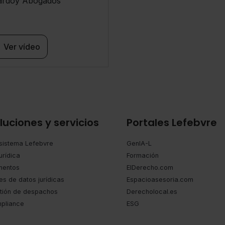
ardoy Abogados
Ver vídeo
luciones y servicios
Portales Lefebvre
sistema Lefebvre
GenIA-L
urídica
Formación
entos
ElDerecho.com
es de datos jurídicas
Espacioasesoria.com
tión de despachos
Derecholocal.es
pliance
ESG