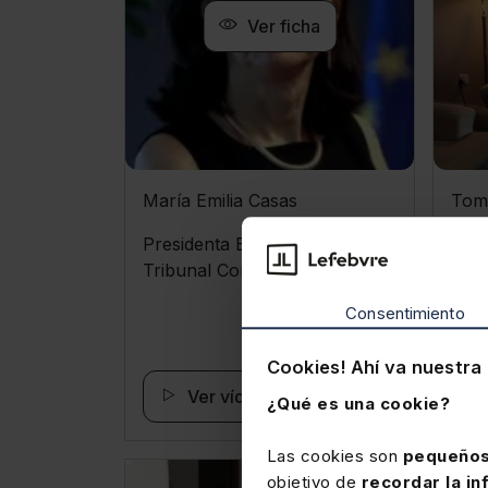
Ver ficha
María Emilia Casas
Tom
Rod
Presidenta Emérita del
Tribunal Constitucional
Cate
Admi
Consentimiento
Cookies! Ahí va nuestra 
Ver vídeo
¿Qué es una cookie?
Las cookies son
pequeños
objetivo de
recordar la in