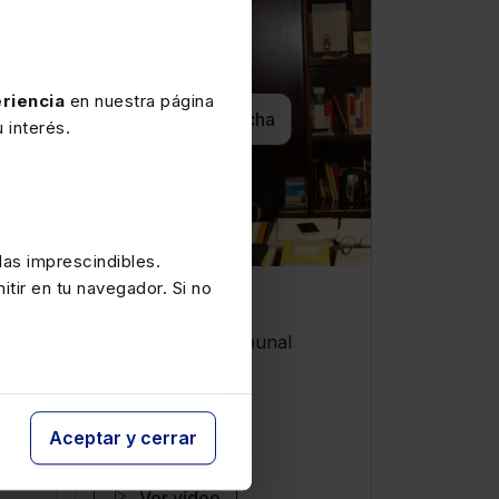
riencia
en nuestra página
Ver ficha
 interés.
as imprescindibles.
itir en tu navegador. Si no
Encarna Roca
eino
Magistrada del Tribunal
Constitucional
Aceptar y cerrar
Ver vídeo