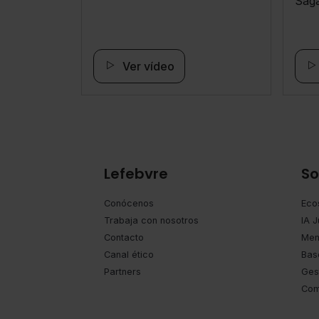
Sag
Ver vídeo
Lefebvre
So
Conócenos
Eco
Trabaja con nosotros
IA J
Contacto
Mem
Canal ético
Bas
Partners
Ges
Com