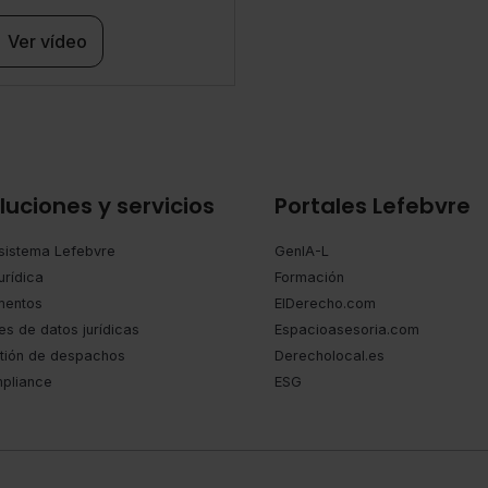
Ver vídeo
luciones y servicios
Portales Lefebvre
sistema Lefebvre
GenIA-L
urídica
Formación
entos
ElDerecho.com
es de datos jurídicas
Espacioasesoria.com
tión de despachos
Derecholocal.es
pliance
ESG