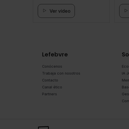
Ver vídeo
Lefebvre
So
Conócenos
Eco
Trabaja con nosotros
IA J
Contacto
Mem
Canal ético
Bas
Partners
Ges
Com