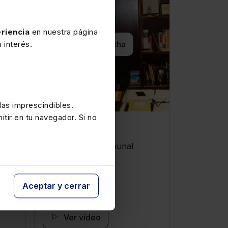
riencia
en nuestra página
Ver ficha
 interés.
as imprescindibles.
itir en tu navegador. Si no
Encarna Roca
eino
Magistrada del Tribunal
Constitucional
Aceptar y cerrar
Ver vídeo