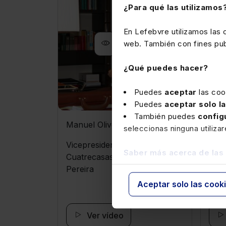
¿Para qué las utilizamos
En Lefebvre utilizamos las
Ver ficha
web. También con fines publ
¿Qué puedes hacer?
Puedes
aceptar
las coo
Puedes
aceptar solo l
También puedes
config
Manuel Olivencia
Vict
seleccionas ninguna utiliza
Vicepresidente de honor de
Pres
Saber más acerca de las
Cuatrecasas Gonçalves
Gene
Pereira
Aceptar solo las cook
Ver vídeo