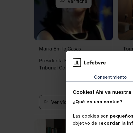
Ver ficha
María Emilia Casas
Tom
Rod
Presidenta Emérita del
Tribunal Constitucional
Cate
Admi
Consentimiento
Cookies! Ahí va nuestra 
¿Qué es una cookie?
Ver vídeo
Las cookies son
pequeños
objetivo de
recordar la in