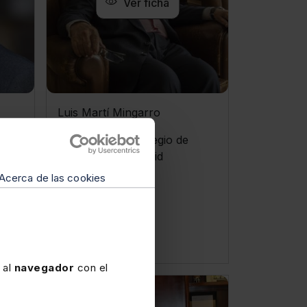
Ver ficha
Luis Martí Mingarro
Ex decano del Colegio de
abogados de Madrid
Acerca de las cookies
Ver vídeo
 al
navegador
con el