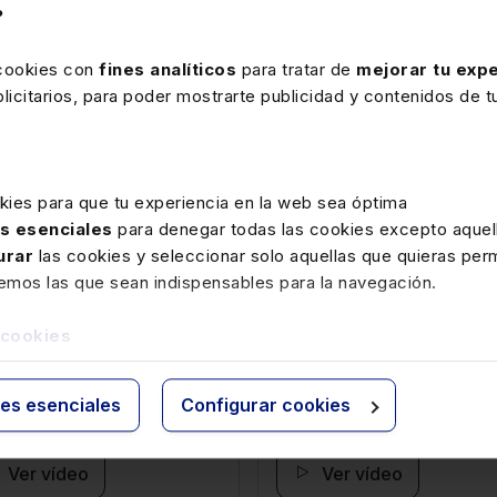
?
 cookies con
fines analíticos
para tratar de
mejorar tu expe
Ver ficha
Ver ficha
icitarios, para poder mostrarte publicidad y contenidos de tu
kies para que tu experiencia en la web sea óptima
as esenciales
para denegar todas las cookies excepto aquell
urar
las cookies y seleccionar solo aquellas que quieras perm
oria Ortega
Ana Palacio
remos las que sean indispensables para la navegación.
identa del Consejo
Consejera de estado del R
 cookies
ral de la Abogacía
de España
ies esenciales
Configurar cookies
Ver vídeo
Ver vídeo