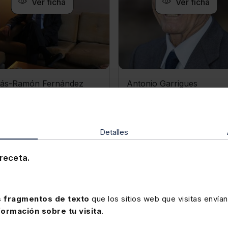
Ver ficha
Ver ficha
ás-Ramón Fernández
Antonio Garrigues
ríguez
Presidente de honor de
drático de Derecho
Garrigues
nistrativo
Detalles
receta.
Ver vídeo
Ver vídeo
 fragmentos de texto
que los sitios web que visitas envían
formación sobre tu visita
.