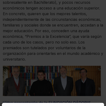
sobresaliente en Bachillerato), y pocos recursos
económicos tengan acceso a una educación superior.
En concreto, quieren que los mejores talentos,
independientemente de las circunstancias económicas,
familiares y sociales donde se encuentren, accedan a la
mejor educación. Por eso, conceden una ayuda
económica, “Premios a la Excelencia”, que varía según
cada uno de los casos, pero no solo eso. Los
premiados son tutelados por voluntarios de la
organización para orientarles en el mundo académico y
universitario.
Vídeo presentación de la FUNDACIÓN DÁDORIS