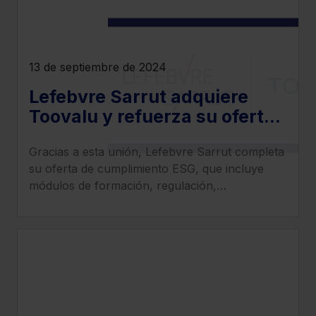
13 de septiembre de 2024
Lefebvre Sarrut adquiere
Toovalu y refuerza su oferta
en materia de cumplimiento
Gracias a esta unión, Lefebvre Sarrut completa
ESG y RSC
su oferta de cumplimiento ESG, que incluye
módulos de formación, regulación,
implementación e informes, y se reafirma como
aliado estratégico para las compañías
europeas.