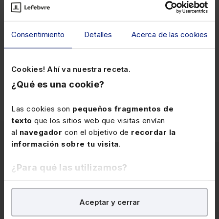
Todo el equipo de la fundación, personas que han
desempeñado altos cargos en el mundo de la Banca, la
Consentimiento
Detalles
Acerca de las cookies
Consultoría, etcétera, trabajan para la fundación de
manera totalmente altruista, y el 100% de los ingresos
se destinan a los Premios. En
Lefebvre
llevamos
Cookies! Ahí va nuestra receta.
colaborando con la fundación que actualmente cuenta
con 59 estudiantes desde el inicio del curso 2021-2022.
¿Qué es una cookie?
Las cookies son
pequeños fragmentos de
texto
que los sitios web que visitas envían
al
navegador
con el objetivo de
recordar la
información sobre tu visita
.
¿Para qué las utilizamos?
Artículos
En Lefebvre utilizamos las cookies con
fines
relacionados
Aceptar y cerrar
analíticos
para tratar de
mejorar tu experiencia
en
nuestra página web. También con fines publicitarios,