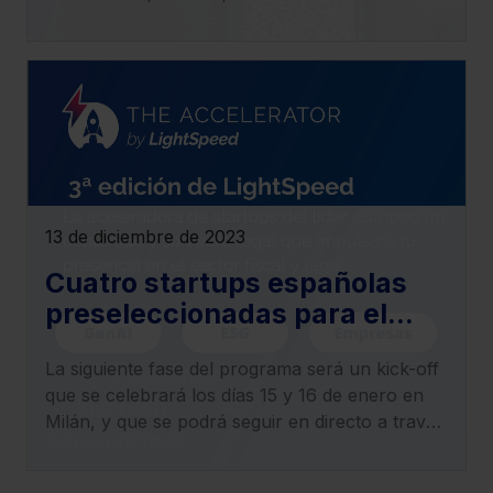
productividad del negocio.
13 de diciembre de 2023
Cuatro startups españolas
preseleccionadas para el
programa de aceleración
La siguiente fase del programa será un kick-off
LightSpeed de Lefebvre
que se celebrará los días 15 y 16 de enero en
Sarrut
Milán, y que se podrá seguir en directo a través
de streaming, en el que se descubrirán las
startups de toda Europa que formarán parte del