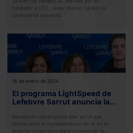
La start-up Renaiss AI, liderada por su
Sarrut presentan sus
fundador y CEO, Javier Martín, ha sido la
resultados
participante española.
16 de enero de 2024
El programa LightSpeed de
Lefebvre Sarrut anuncia la
incorporación de 8 nuevas
Renaiss es una empresa líder en IA que
startups en 2024
democratiza la implementación de IA en el
entorno corporativo para incrementar la