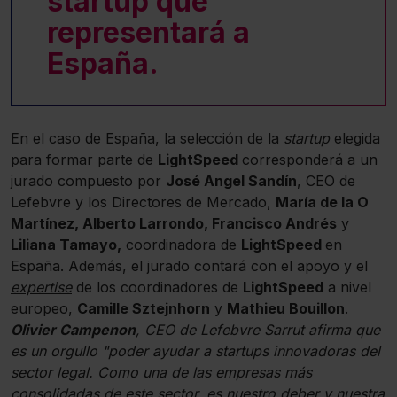
startup que
representará a
España.
En el caso de España, la selección de la
startup
elegida
para formar parte de
LightSpeed
corresponderá a un
jurado compuesto por
José Angel Sandín
, CEO de
Lefebvre y los Directores de Mercado,
María de la O
Martínez, Alberto Larrondo, Francisco Andrés
y
Liliana Tamayo,
coordinadora de
LightSpeed
en
España. Además, el jurado contará con el apoyo y el
expertise
de los coordinadores de
LightSpeed
a nivel
europeo,
Camille Sztejnhorn
y
Mathieu Bouillon
.
Olivier Campenon
, CEO de Lefebvre Sarrut afirma que
es un orgullo "poder ayudar a startups innovadoras del
sector legal. Como una de las empresas más
consolidadas de este sector, es nuestro deber y nuestra