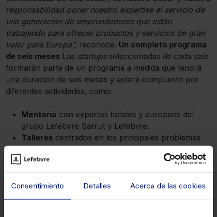
responsabilidad poner nuestro expertise al servicio de
una generación de emprendedores que están
trabajando para ofrecer productos y servicios de gran
valor para Europa”,
reconoce.
Un completo programa
de seis meses
Las
startups
seleccionadas de cada país
formarán parte de un programa a medida que tendrá
una duración de seis meses y estará compuesto por
diferentes actividades, como:
Mentoría
con expertos locales y europeos del
grupo Lefebvre Sarrut y Lefebvre.
Talleres
centrados en los principales problemas
que las
startups
deben hacer frente.
Workshops y focus groups
Conferencias
de la mano de expertos del sector.
Consentimiento
Detalles
Acerca de las cookies
La coordinadora de
LightSpeed
en España,
Liliana
Tamayo
asegura que
“LightSpeed representa una gran