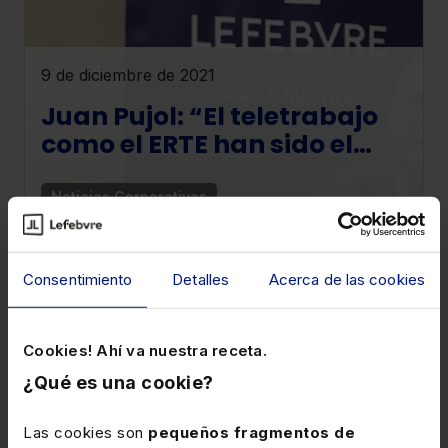
9 de diciembre de 2021
Juan Pujol: “El teletrabajo
como el ERTE han sido el
salvavidas de muchas
empresas”
Noticias Corporativas
El periódico online RRHH Digital ha entrevistado
a Juan Pujol, presidente y miembro del Comité
Consentimiento
Detalles
Acerca de las cookies
Ejecutivo de nuestra compañía , para analizar
las claves del
Cookies! Ahí va nuestra receta.
¿Qué es una cookie?
Las cookies son
pequeños fragmentos de