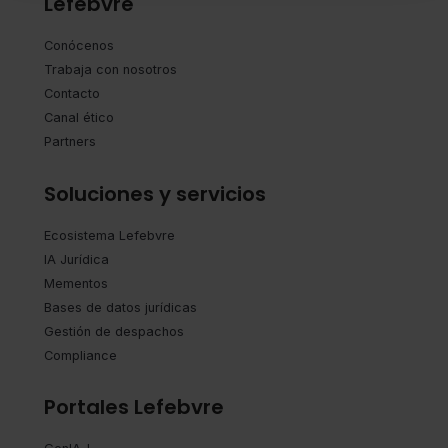
Lefebvre
También puedes
configurar
las cookies y
seleccionar solo aquellas que quieras permitir en tu
Conócenos
navegador. Si no seleccionas ninguna utilizaremos las
Trabaja con nosotros
que sean indispensables para la navegación.
Contacto
Canal ético
Saber más acerca de las cookies
Partners
Soluciones y servicios
Ecosistema Lefebvre
IA Jurídica
Mementos
Bases de datos jurídicas
Gestión de despachos
Compliance
Portales Lefebvre