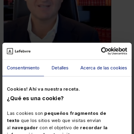
Pedro Rodero
Consentimiento
Detalles
Acerca de las cookies
Socio director de ONTIER España
Cookies! Ahí va nuestra receta.
¿Qué es una cookie?
Lefebvre
Las cookies son
pequeños fragmentos de
Conócenos
texto
que los sitios web que visitas envían
Trabaja con nosotros
al
navegador
con el objetivo de
recordar la
Contacto