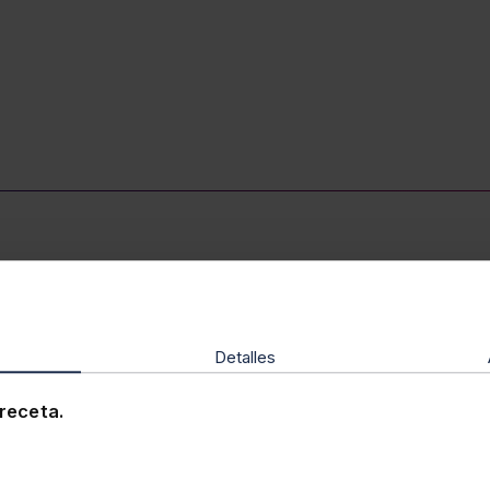
ue todavía en España no están implantados, pero que lle
ctura. No existe despacho físico y sus equipos están trabaj
Detalles
receta.