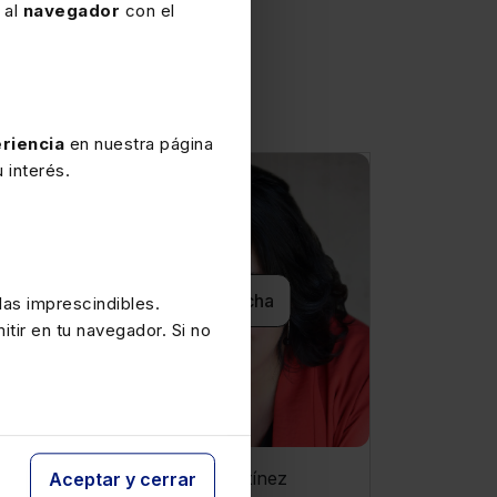
 al
navegador
con el
riencia
en nuestra página
 interés.
Ver ficha
as imprescindibles.
itir en tu navegador. Si no
María de la O Martínez
Aceptar y cerrar