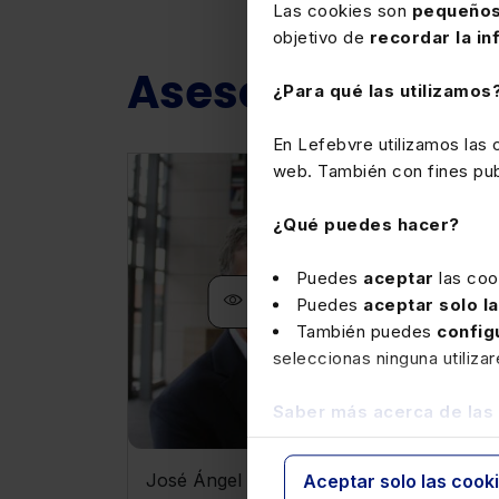
Las cookies son
pequeños
objetivo de
recordar la in
Asesores relaci
¿Para qué las utilizamos
En Lefebvre utilizamos las
web. También con fines publ
¿Qué puedes hacer?
Puedes
aceptar
las coo
Ver ficha
Puedes
aceptar solo l
También puedes
config
seleccionas ninguna utiliza
Saber más acerca de las
José Ángel Sandín
Agus
Aceptar solo las cook