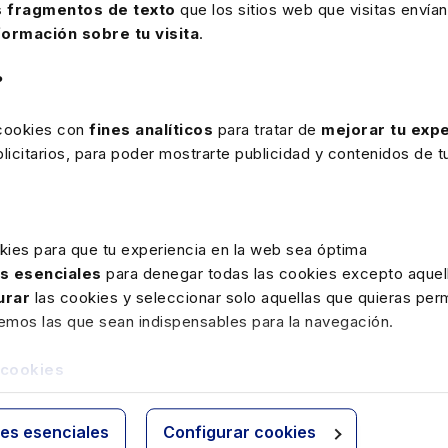
 fragmentos de texto
que los sitios web que visitas envían
formación sobre tu visita
.
onados
?
 cookies con
fines analíticos
para tratar de
mejorar tu expe
icitarios, para poder mostrarte publicidad y contenidos de tu
kies para que tu experiencia en la web sea óptima
Ver ficha
Ver ficha
as esenciales
para denegar todas las cookies excepto aquell
urar
las cookies y seleccionar solo aquellas que quieras perm
remos las que sean indispensables para la navegación.
 cookies
tín Born
Alberto Larrondo
ies esenciales
Configurar cookies