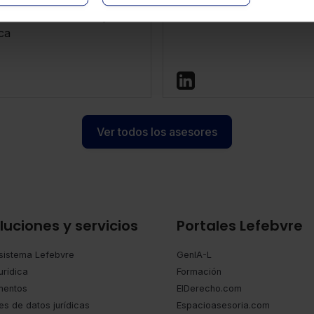
ctor Comunicación y
Director Contenidos
ca
Ver todos los asesores
luciones y servicios
Portales Lefebvre
sistema Lefebvre
GenIA-L
urídica
Formación
entos
ElDerecho.com
es de datos jurídicas
Espacioasesoria.com