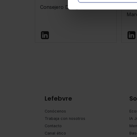
Consejero Delegado
Dire
Mar
Lefebvre
So
Conócenos
Eco
Trabaja con nosotros
IA J
Contacto
Mem
Canal ético
Bas