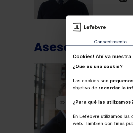
Asesores relaci
Consentimiento
Cookies! Ahí va nuestra 
¿Qué es una cookie?
Las cookies son
pequeños
objetivo de
recordar la in
¿Para qué las utilizamos
Ver ficha
En Lefebvre utilizamos las
web. También con fines publ