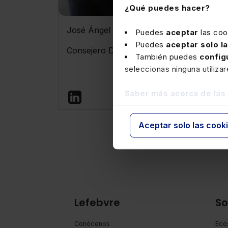
¿Qué puedes hacer?
José Ángel Sandín
Agus
Puedes
aceptar
las coo
Puedes
aceptar solo l
Consejero Delegado
Dire
También puedes
config
Mar
seleccionas ninguna utiliza
Saber más acerca de las
Aceptar solo las cook
Lefebvre
So
Conócenos
Eco