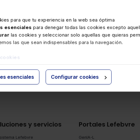
tín Born
Alberto Larrondo
kies para que tu experiencia en la web sea óptima
as esenciales
para denegar todas las cookies excepto aquell
ctor Comunicación y
Director Contenidos
urar
las cookies y seleccionar solo aquellas que quieras perm
ca
remos las que sean indispensables para la navegación.
 cookies
ies esenciales
Configurar cookies
Ver todos los asesores
luciones y servicios
Portales Lefebvre
sistema Lefebvre
GenIA-L