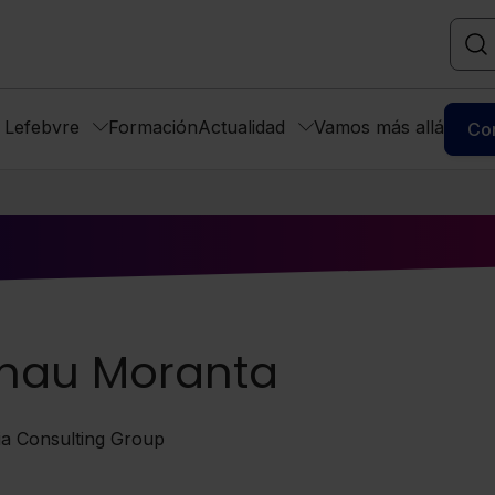
s Lefebvre
Formación
Actualidad
Vamos más allá
Co
nau Moranta
ia Consulting Group