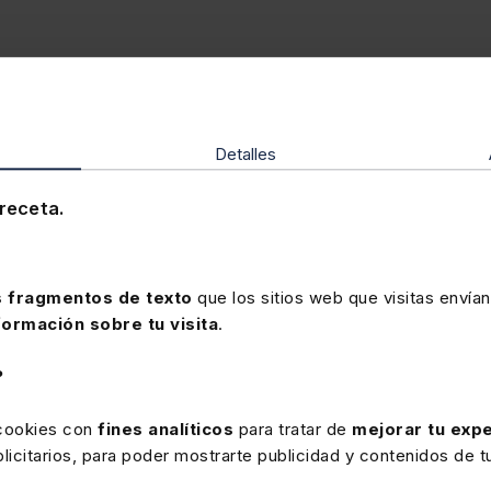
onados
Detalles
receta.
 fragmentos de texto
que los sitios web que visitas envían
formación sobre tu visita
.
?
Ver ficha
Ver ficha
 cookies con
fines analíticos
para tratar de
mejorar tu expe
icitarios, para poder mostrarte publicidad y contenidos de tu