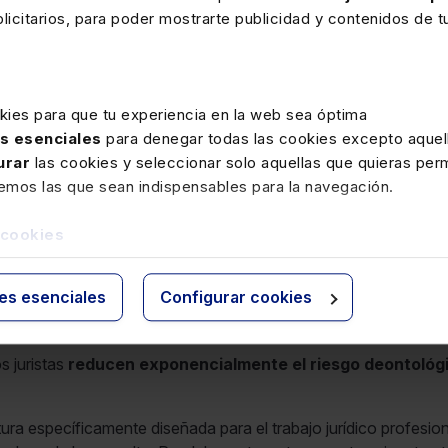
ber básico de supervisión humana”.
icitarios, para poder mostrarte publicidad y contenidos de tu
e fondo?
kies para que tu experiencia en la web sea óptima
arse, sino
si permite al profesional comprobar de forma i
as esenciales
para denegar todas las cookies excepto aquell
bilidad sin sesgos, como lo hace la IA Jurídica. En ese sentido,
urar
las cookies y seleccionar solo aquellas que quieras perm
la respuesta, sino en la capacidad de acreditar su fundamento.
remos las que sean indispensables para la navegación.
a”, sino que prepara un informe jurídico completo
del asu
; pensemos que la inteligencia artificial generalista puede apli
 cookies
ies esenciales
Configurar cookies
s juristas
reducen exponencialmente el riesgo deontológic
ura específicamente diseñada para el trabajo jurídico profesio