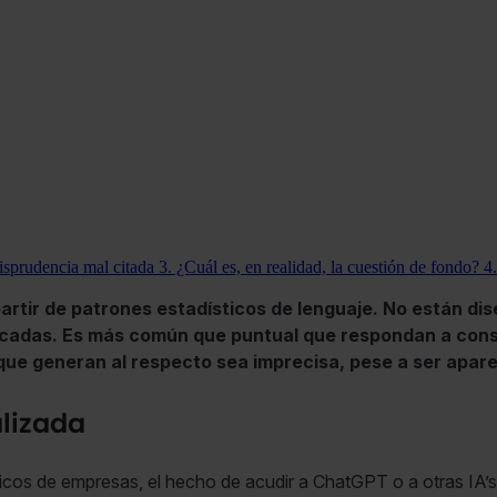
risprudencia mal citada
3. ¿Cuál es, en realidad, la cuestión de fondo?
4
rtir de patrones estadísticos de lenguaje. No están dis
icadas. Es más común que puntual que respondan a consu
n que generan al respecto sea imprecisa, pese a ser apa
alizada
dicos de empresas, el hecho de acudir a ChatGPT o a otras IA’