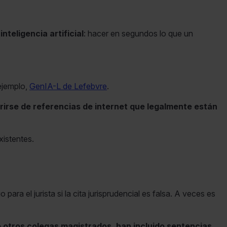
nteligencia artificial
: hacer en segundos lo que un
 ejemplo,
GenIA-L de Lefebvre
.
rirse de referencias de internet que legalmente están
xistentes.
para el jurista si la cita jurisprudencial es falsa. A veces es
so otros colegas magistrados, han incluido sentencias