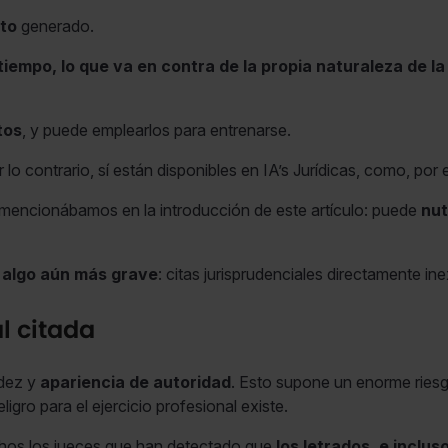
ato
generado.
empo, lo que va en contra de la propia naturaleza de la i
tos
, y puede emplearlos para entrenarse.
 lo contrario, sí están disponibles en IA’s Jurídicas, como, por
 mencionábamos en la introducción de este artículo: puede
nut
algo aún más grave
: citas jurisprudenciales directamente ine
l citada
dez y
apariencia de autoridad
. Esto supone un enorme riesgo 
igro para el ejercicio profesional existe.
uchos los jueces que han detectado que
los letrados, e inclu