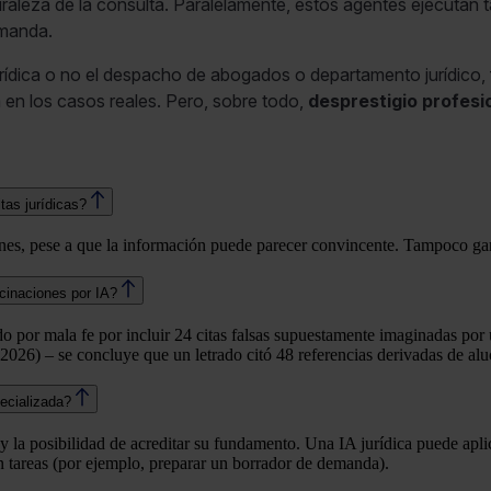
uraleza de la consulta. Paralelamente, estos agentes ejecutan
emanda.
rídica o no el despacho de abogados o departamento jurídico, 
en los casos reales. Pero, sobre todo,
desprestigio profesi
tas jurídicas?
ones, pese a que la información puede parecer convincente. Tampoco gar
ucinaciones por IA?
do por mala fe por incluir 24 citas falsas supuestamente imaginadas por 
026) – se concluye que un letrado citó 48 referencias derivadas de alu
pecializada?
ad y la posibilidad de acreditar su fundamento. Una IA jurídica puede ap
 tareas (por ejemplo, preparar un borrador de demanda).