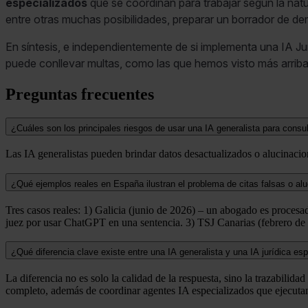
especializados
que se coordinan para trabajar según la nat
entre otras muchas posibilidades, preparar un borrador de d
En síntesis, e independientemente de si implementa una IA Ju
puede conllevar multas, como las que hemos visto más arriba 
Preguntas frecuentes
¿Cuáles son los principales riesgos de usar una IA generalista para consul
Las IA generalistas pueden brindar datos desactualizados o alucinaci
¿Qué ejemplos reales en España ilustran el problema de citas falsas o al
Tres casos reales: 1) Galicia (junio de 2026) – un abogado es procesa
juez por usar ChatGPT en una sentencia. 3) TSJ Canarias (febrero de 2
¿Qué diferencia clave existe entre una IA generalista y una IA jurídica es
La diferencia no es solo la calidad de la respuesta, sino la trazabilid
completo, además de coordinar agentes IA especializados que ejecutan