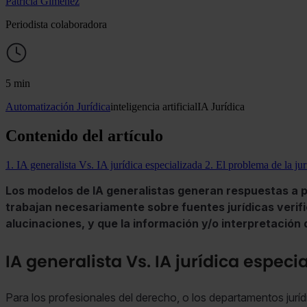
Patricia Giménez
Periodista colaboradora
5 min
Automatización Jurídica
inteligencia artificial
IA Jurídica
Contenido del artículo
1. IA generalista Vs. IA jurídica especializada
2. El problema de la ju
Los modelos de IA generalistas generan respuestas a pa
trabajan necesariamente sobre fuentes jurídicas verif
alucinaciones, y que la información y/o interpretació
IA generalista Vs. IA jurídica especi
Para los profesionales del derecho, o los departamentos jurí