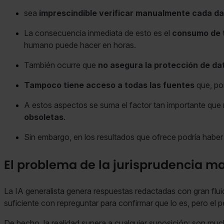
sea
imprescindible verificar manualmente cada d
La consecuencia inmediata de esto es el
consumo de ti
humano puede hacer en horas.
También ocurre que
no asegura la protección de da
Tampoco tiene acceso a todas las fuentes
que, por
A estos aspectos se suma el factor tan importante que
obsoletas
.
Sin embargo, en los resultados que ofrece podría haber
El problema de la jurisprudencia ma
La IA generalista genera respuestas redactadas con gran flui
suficiente con repreguntar para confirmar que lo es, pero el pel
De hecho, la realidad supera a cualquier suposición: son m