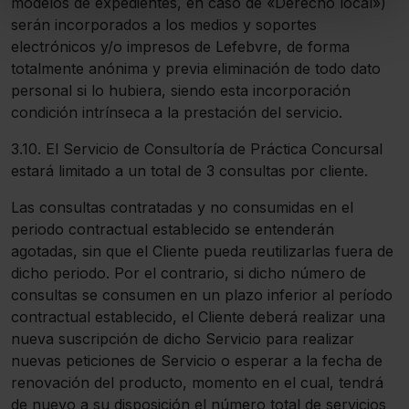
modelos de expedientes, en caso de «Derecho local»)
Puedes
aceptar solo las esenciales
para
serán incorporados a los medios y soportes
denegar todas las cookies excepto aquellas
electrónicos y/o impresos de Lefebvre, de forma
imprescindibles.
totalmente anónima y previa eliminación de todo dato
También puedes
configurar
las cookies y
personal si lo hubiera, siendo esta incorporación
seleccionar solo aquellas que quieras permitir en tu
condición intrínseca a la prestación del servicio.
navegador. Si no seleccionas ninguna utilizaremos las
que sean indispensables para la navegación.
3.10. El Servicio de Consultoría de Práctica Concursal
estará limitado a un total de 3 consultas por cliente.
Saber más acerca de las cookies
Las consultas contratadas y no consumidas en el
periodo contractual establecido se entenderán
agotadas, sin que el Cliente pueda reutilizarlas fuera de
dicho periodo. Por el contrario, si dicho número de
consultas se consumen en un plazo inferior al período
contractual establecido, el Cliente deberá realizar una
nueva suscripción de dicho Servicio para realizar
nuevas peticiones de Servicio o esperar a la fecha de
renovación del producto, momento en el cual, tendrá
de nuevo a su disposición el número total de servicios