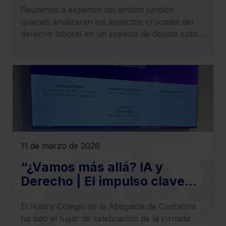
Reunimos a expertos del ámbito jurídico
laboral, empleo, trabajo y
quienes analizarán los aspectos cruciales del
Seguridad Social
derecho laboral en un espacio de debate sobre
los cambios normativos y jurisprudenciales que
redefinen el panorama laboral.
11 de marzo de 2026
“¿Vamos más allá? IA y
Derecho | El impulso clave
para llevar tu despacho al
El Ilustre Colegio de la Abogacía de Cantabria
siguiente nivel”,
ha sido el lugar de celebración de la jornada