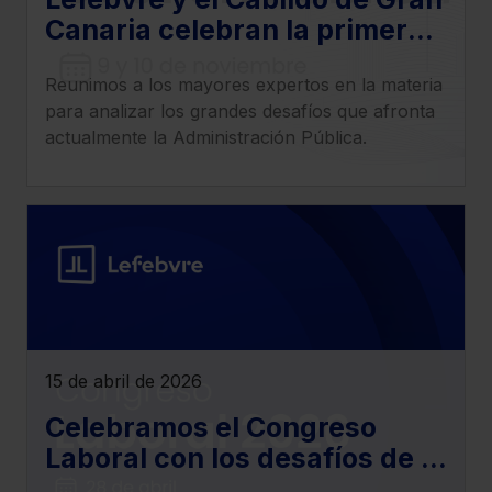
que sean indispensables para la navegación.
Canaria celebran la primera
edición del Congreso
Saber más acerca de las cookies
Reunimos a los mayores expertos en la materia
Nacional de Gestión Pública
para analizar los grandes desafíos que afronta
actualmente la Administración Pública.
15 de abril de 2026
Celebramos el Congreso
Laboral con los desafíos de la
actualidad del derecho