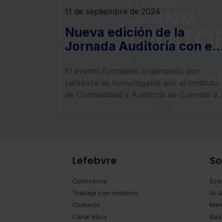
11 de septiembre de 2024
Nueva edición de la
Jornada Auditoría con el
análisis de la IAG en este
El evento formativo organizado por
campo
Lefebvre es homologable por el Instituto
de Contabilidad y Auditoría de Cuentas de
España (ICAC) y será el próximo 17 de
septiembre en formato webinar.
Lefebvre
So
Conócenos
Eco
Trabaja con nosotros
IA J
Contacto
Mem
Canal ético
Bas