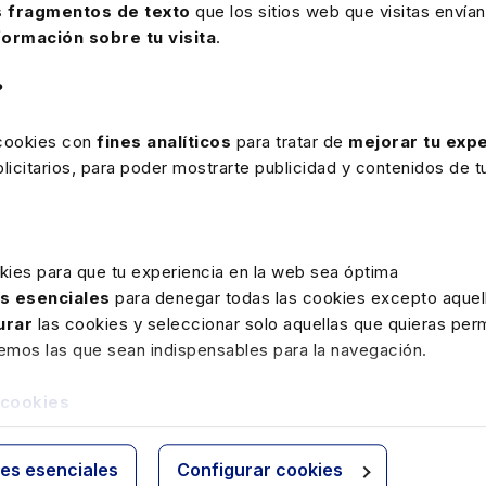
 fragmentos de texto
que los sitios web que visitas envían
i Romero,
responsable de desarrollo de negocio de
formación sobre tu visita
.
 responsable de Producto de Despachos en Sage, y
 los Mercados Asesoría y Empresa en Lefebvre.
?
da moderada por Ignasi Vidal.
vención, la aplicación de la IA tendrá un doble
 cookies con
fines analíticos
para tratar de
mejorar tu expe
, por otro, “ayudando a los profesionales a ser más
icitarios, para poder mostrarte publicidad y contenidos de tu
unicación de Lefebvre, “es necesario tener cuidado
scernir entre la correlación de datos y, por tanto,
kies para que tu experiencia en la web sea óptima
vre
a la hora de trazar un marco de trabajo a la IA
as esenciales
para denegar todas las cookies excepto aquell
or el contrario, consiga ser “fiable y estar siempre
urar
las cookies y seleccionar solo aquellas que quieras perm
tor en el que quede implantada”.
remos las que sean indispensables para la navegación.
que despacho pueda trabajar aplicando esta
 cookies
a dar valor a los clientes”. En su explicación
uturo de los despachos, en concreto, el
tamaño, la
ies esenciales
Configurar cookies