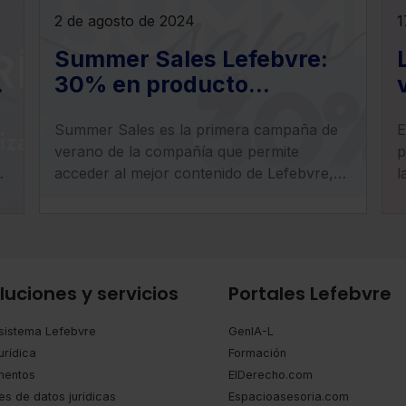
2 de agosto de 2024
1
Summer Sales Lefebvre:
30% en producto
electrónico y 20% en
Summer Sales es la primera campaña de
E
Formación
verano de la compañía que permite
p
acceder al mejor contenido de Lefebvre,
l
Mementos y resto de productos, en
S
formato electrónico.
luciones y servicios
Portales Lefebvre
sistema Lefebvre
GenIA-L
urídica
Formación
entos
ElDerecho.com
es de datos jurídicas
Espacioasesoria.com