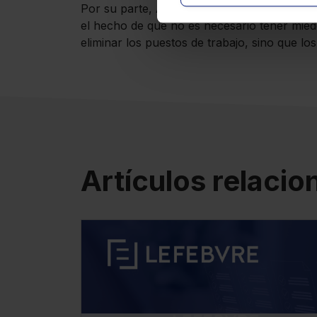
Por su parte,
Antonio Román
puso en valor
el hecho de que no es necesario tener miedo
eliminar los puestos de trabajo, sino que lo
Artículos relaci