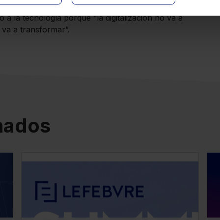
 el uso del “know how” de los despachos y remarcó
 a la tecnología porque “la digitalización no va a
s va a transformar”.
onados