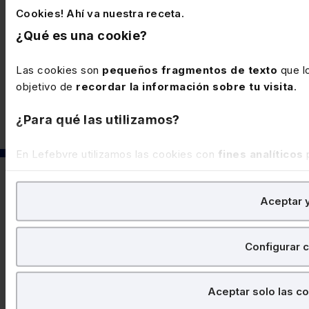
Cookies! Ahí va nuestra receta.
¿Qué es una cookie?
©Lefebvre 2026. Todos los derechos
Las cookies son
pequeños fragmentos de texto
que lo
reservados.
Aviso legal
·
Política de
objetivo de
recordar la información sobre tu visita
.
privacidad
·
Política de cookies
·
Condiciones de contratación
¿Para qué las utilizamos?
En Lefebvre utilizamos las cookies con
fines analíticos
p
página web. También con fines publicitarios, para poder m
Aceptar y
¿Qué puedes hacer?
Puedes
aceptar
las cookies para que tu experiencia 
Configurar 
Puedes
aceptar solo las esenciales
para denegar to
También puedes
configurar
las cookies y seleccionar
no seleccionas ninguna utilizaremos las que sean indispe
Aceptar solo las c