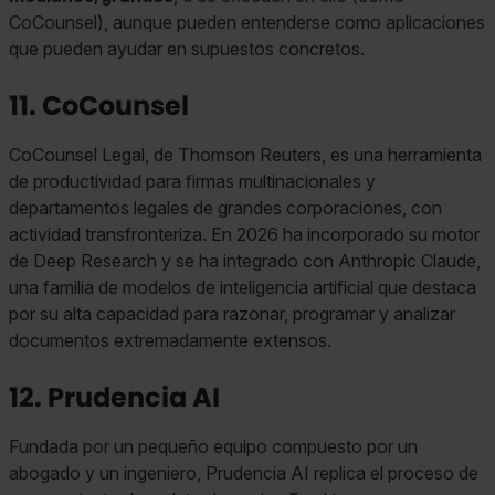
seleccionar solo aquellas que quieras permitir en tu
CoCounsel), aunque pueden entenderse como aplicaciones
navegador. Si no seleccionas ninguna utilizaremos las
que pueden ayudar en supuestos concretos.
que sean indispensables para la navegación.
11. CoCounsel
Saber más acerca de las cookies
CoCounsel Legal, de Thomson Reuters, es una herramienta
de productividad para firmas multinacionales y
departamentos legales de grandes corporaciones, con
actividad transfronteriza. En 2026 ha incorporado su motor
de Deep Research y se ha integrado con Anthropic Claude,
una familia de modelos de inteligencia artificial que destaca
por su alta capacidad para razonar, programar y analizar
documentos extremadamente extensos.
12. Prudencia AI
Fundada por un pequeño equipo compuesto por un
abogado y un ingeniero, Prudencia AI replica el proceso de