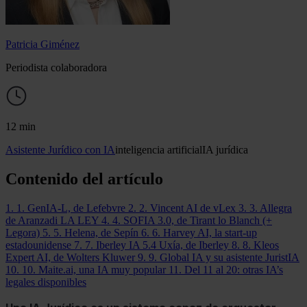
Patricia Giménez
Periodista colaboradora
12 min
Asistente Jurídico con IA
inteligencia artificial
IA jurídica
Contenido del artículo
1. 1. GenIA-L, de Lefebvre
2. 2. Vincent AI de vLex
3. 3. Allegra
de Aranzadi LA LEY
4. 4. SOFIA 3.0, de Tirant lo Blanch (+
Legora)
5. 5. Helena, de Sepín
6. 6. Harvey AI, la start-up
estadounidense
7. 7. Iberley IA 5.4 Uxía, de Iberley
8. 8. Kleos
Expert AI, de Wolters Kluwer
9. 9. Global IA y su asistente JuristIA
10. 10. Maite.ai, una IA muy popular
11. Del 11 al 20: otras IA’s
legales disponibles