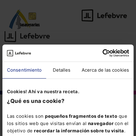
©Lefebvre
2026. Todos los derechos reservados.
Aviso legal
·
Política
Consentimiento
Detalles
Acerca de las cookies
de privacidad
·
Política de cookies
·
Condiciones de contratación
Cookies! Ahí va nuestra receta.
¿Qué es una cookie?
Las cookies son
pequeños fragmentos de texto
que
los sitios web que visitas envían al
navegador
con el
objetivo de
recordar la información sobre tu visita
.