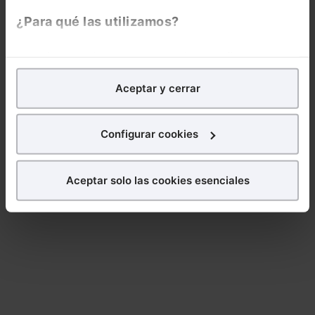
¿Para qué las utilizamos?
En Lefebvre utilizamos las cookies con
fines
analíticos
para tratar de
mejorar tu experiencia
en
Aceptar y cerrar
nuestra página web. También con fines publicitarios,
para poder mostrarte publicidad y contenidos de tu
interés.
Configurar cookies
¿Qué puedes hacer?
Aceptar solo las cookies esenciales
Puedes
aceptar
las cookies para que tu
experiencia en la web sea óptima
Puedes
aceptar solo las esenciales
para denegar
todas las cookies excepto aquellas imprescindibles.
También puedes
configurar
las cookies y
seleccionar solo aquellas que quieras permitir en tu
navegador. Si no seleccionas ninguna utilizaremos
las que sean indispensables para la navegación.