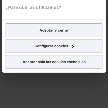
¿Para qué las utilizamos?
En Lefebvre utilizamos las cookies con
fines
analíticos
para tratar de
mejorar tu experiencia
en
Aceptar y cerrar
nuestra página web. También con fines publicitarios,
para poder mostrarte publicidad y contenidos de tu
interés.
Configurar cookies
¿Qué puedes hacer?
Aceptar solo las cookies esenciales
Puedes
aceptar
las cookies para que tu
experiencia en la web sea óptima
Puedes
aceptar solo las esenciales
para denegar
todas las cookies excepto aquellas imprescindibles.
También puedes
configurar
las cookies y
seleccionar solo aquellas que quieras permitir en tu
navegador. Si no seleccionas ninguna utilizaremos
las que sean indispensables para la navegación.