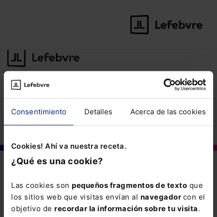
©Lefebvre
2026. Todos los derechos reservados.
Aviso legal
·
Política
Consentimiento
Detalles
Acerca de las cookies
de privacidad
·
Política de cookies
·
Condiciones de contratación
Cookies! Ahí va nuestra receta.
¿Qué es una cookie?
Las cookies son
pequeños fragmentos de texto
que
los sitios web que visitas envían al
navegador
con el
objetivo de
recordar la información sobre tu visita
.