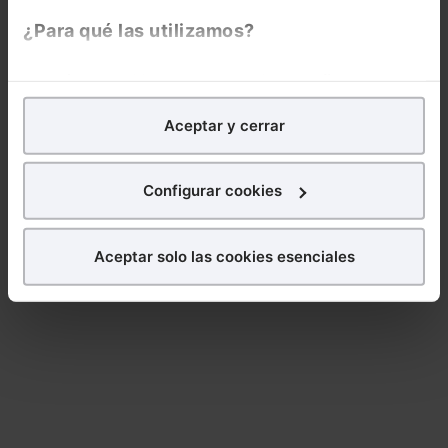
¿Para qué las utilizamos?
En Lefebvre utilizamos las cookies con
fines
analíticos
para tratar de
mejorar tu experiencia
en
Aceptar y cerrar
nuestra página web. También con fines publicitarios,
para poder mostrarte publicidad y contenidos de tu
interés.
Configurar cookies
¿Qué puedes hacer?
Aceptar solo las cookies esenciales
Puedes
aceptar
las cookies para que tu
experiencia en la web sea óptima
Puedes
aceptar solo las esenciales
para denegar
todas las cookies excepto aquellas imprescindibles.
También puedes
configurar
las cookies y
seleccionar solo aquellas que quieras permitir en tu
navegador. Si no seleccionas ninguna utilizaremos
las que sean indispensables para la navegación.