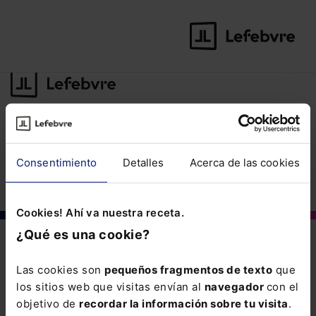
©Lefebvre
2026. Todos los derechos reservados.
Aviso legal
·
Política
Consentimiento
Detalles
Acerca de las cookies
de privacidad
·
Política de cookies
·
Condiciones de contratación
Cookies! Ahí va nuestra receta.
¿Qué es una cookie?
Las cookies son
pequeños fragmentos de texto
que
los sitios web que visitas envían al
navegador
con el
objetivo de
recordar la información sobre tu visita
.