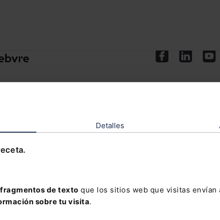
eservados.
Aviso legal
·
Política de privacidad
·
Política de cookies
·
Condicion
Detalles
receta.
fragmentos de texto
que los sitios web que visitas envían
ormación sobre tu visita
.