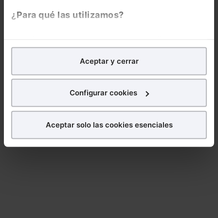
¿Para qué las utilizamos?
En Lefebvre utilizamos las cookies con
fines
analíticos
para tratar de
mejorar tu experiencia
en
Aceptar y cerrar
nuestra página web. También con fines publicitarios,
para poder mostrarte publicidad y contenidos de tu
interés.
Configurar cookies
¿Qué puedes hacer?
Aceptar solo las cookies esenciales
Puedes
aceptar
las cookies para que tu
experiencia en la web sea óptima
Puedes
aceptar solo las esenciales
para denegar
todas las cookies excepto aquellas imprescindibles.
También puedes
configurar
las cookies y
seleccionar solo aquellas que quieras permitir en tu
navegador. Si no seleccionas ninguna utilizaremos
las que sean indispensables para la navegación.