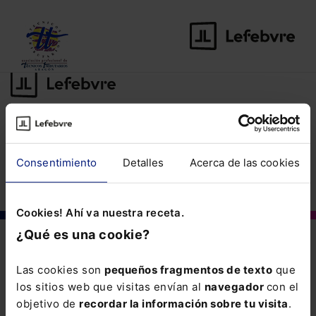
©Lefebvre
2026. Todos los derechos reservados.
Aviso legal
·
Política
Consentimiento
Detalles
Acerca de las cookies
de privacidad
·
Política de cookies
·
Condiciones de contratación
Cookies! Ahí va nuestra receta.
¿Qué es una cookie?
Las cookies son
pequeños fragmentos de texto
que
los sitios web que visitas envían al
navegador
con el
objetivo de
recordar la información sobre tu visita
.